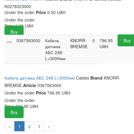
K0278323000
Under the order
Price
0.00 UAH
Under the order
Price
0.00
UAH
Buy
II367563000
Кабель
KNORR-
0
796.95
Buy
датчика
BREMSE
UAH
АБС 24В
L=3000мм
Кабель датчика АБС 24В L=3000мм
Cables
Brand
KNORR-
BREMSE
Article
II367563000
Under the order
Price
796.95 UAH
Under the order
Price
796.95
UAH
Buy
«
1
2
3
»