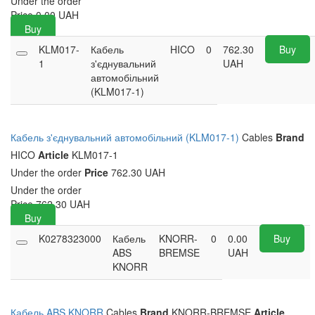
Under the order
Price
0.00
UAH
Buy
KLM017-
Кабель
HICO
0
762.30
Buy
1
з'єднувальний
UAH
автомобільний
(KLM017-1)
Кабель з'єднувальний автомобільний (KLM017-1)
Cables
Brand
HICO
Article
KLM017-1
Under the order
Price
762.30 UAH
Under the order
Price
762.30
UAH
Buy
K0278323000
Кабель
KNORR-
0
0.00
Buy
ABS
BREMSE
UAH
KNORR
Кабель ABS KNORR
Cables
Brand
KNORR-BREMSE
Article