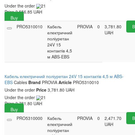
Under the order
21
Price
3,556.85
UAH
Buy
PRO5310010
Кабель
PROVIA
0
3,781.80
B
електричний
UAH
поліуретан
24V 15
контактів 4,5
м ABS-EBS
Кабель електричний поліуретан 24V 15 контактів 4,5 м ABS-
EBS
Cables
Brand
PROVIA
Article
PRO5310010
Under the order
Price
3,781.80 UAH
Under the order
21
Price
3,781.80
UAH
Buy
PRO5310000
Кабель
PROVIA
0
2,471.70
B
електричний
UAH
поліуретан