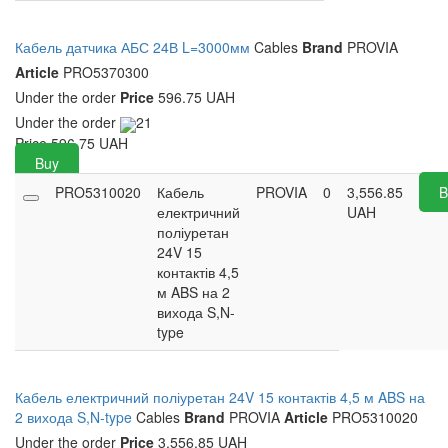
Кабель датчика АБС 24В L=3000мм
Cables
Brand
PROVIA
Article
PRO5370300
Under the order
Price
596.75 UAH
Under the order
21
Price
596.75
UAH
Buy
PRO5310020
Кабель
PROVIA
0
3,556.85
B
електричний
UAH
поліуретан
24V 15
контактів 4,5
м ABS на 2
вихода S,N-
type
Кабель електричний поліуретан 24V 15 контактів 4,5 м ABS на
2 вихода S,N-type
Cables
Brand
PROVIA
Article
PRO5310020
Under the order
Price
3,556.85 UAH