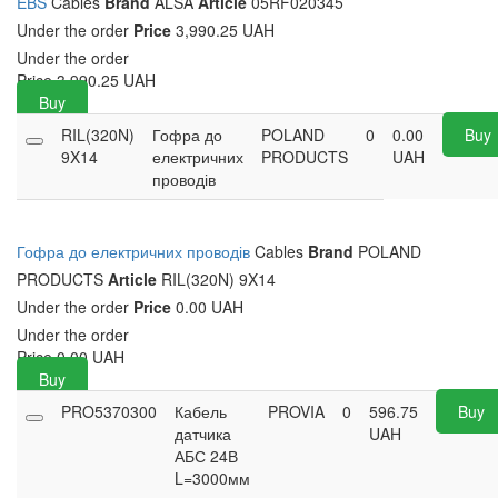
EBS
Cables
Brand
ALSA
Article
05RF020345
Under the order
Price
3,990.25 UAH
Under the order
Price
3,990.25
UAH
Buy
RIL(320N)
Гофра до
POLAND
0
0.00
Buy
9X14
електричних
PRODUCTS
UAH
проводів
Гофра до електричних проводів
Cables
Brand
POLAND
PRODUCTS
Article
RIL(320N) 9X14
Under the order
Price
0.00 UAH
Under the order
Price
0.00
UAH
Buy
PRO5370300
Кабель
PROVIA
0
596.75
Buy
датчика
UAH
АБС 24В
L=3000мм