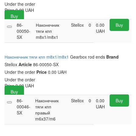
Under the order
Price
0.00
UAH
Buy
86-
Наконечник
Stellox
0
0.00
Buy
00050-
тяги кпп
UAH
SX
m8x1/m8x1
Наконечник тяги кпп m8x1/m8x1
Gearbox rod ends
Brand
Stellox
Article
86-00050-SX
Under the order
Price
0.00 UAH
Under the order
Price
0.00
UAH
Buy
86-
Наконечник
Stellox
0
0.00
Buy
00046-
тяги кпп
UAH
SX
правый
m6x37/m6