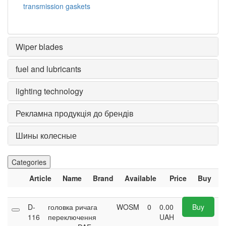
transmission gaskets
Wiper blades
fuel and lubricants
lighting technology
Рекламна продукція до брендів
Шины колесные
Categories
Article
Name
Brand
Available
Price
Buy
D-
головка ричага
WOSM
0
0.00
Buy
116
переключення
UAH