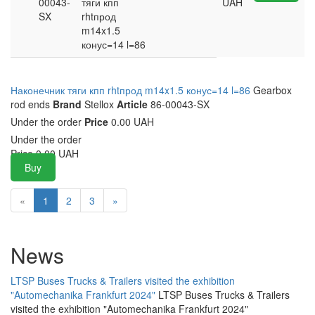
00043-
тяги кпп
UAH
SX
rhtпрод
m14x1.5
конус=14 l=86
Наконечник тяги кпп rhtпрод m14x1.5 конус=14 l=86
Gearbox
rod ends
Brand
Stellox
Article
86-00043-SX
Under the order
Price
0.00 UAH
Under the order
Price
0.00
UAH
Buy
«
1
2
3
»
News
LTSP Buses Trucks & Trailers visited the exhibition
"Automechanika Frankfurt 2024"
LTSP Buses Trucks & Trailers
visited the exhibition "Automechanika Frankfurt 2024"