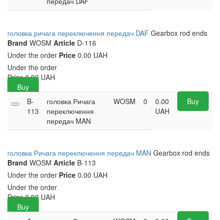
передач DAF
головка ричага переключення передач DAF
Gearbox rod ends
Brand
WOSM
Article
D-116
Under the order
Price
0.00 UAH
Under the order
Price
0.00
UAH
Buy
B-
головка Ричага
WOSM
0
0.00
Buy
113
переключення
UAH
передач MAN
головка Ричага переключення передач MAN
Gearbox rod ends
Brand
WOSM
Article
B-113
Under the order
Price
0.00 UAH
Under the order
Price
0.00
UAH
Buy