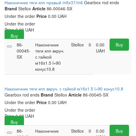
Наконечник тяги кпп правый m6x37/m6
Gearbox rod ends
Brand
Stellox
Article
86-00046-SX
Under the order
Price
0.00 UAH
Under the order
Price
0.00
UAH
Buy
86-
Наконечник
Stellox
0
0.00
Buy
00045-
тяги кпп вкруч.
UAH
SX
с гайкой
м16x1.5 l=90
конус10.8
Наконечник тяги кпп вкруч. с гайкой м16x1.5 l=90 конус10.8
Gearbox rod ends
Brand
Stellox
Article
86-00045-SX
Under the order
Price
0.00 UAH
Under the order
Price
0.00
UAH
Buy
86-
Наконечник
Stellox
0
0.00
Buy