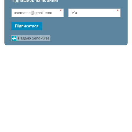
Підпишись на новини!
*
*
Підписатися
Надано SendPulse