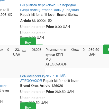
Р/к рычага переключения передач
r shift
(мпр) палец, стопор кольца, подшип
2206-SX
Repair kit for shift lever
Brand
Stellox
Article
86-02201-SX
Under the order
Price
0.00 UAH
Under the order
Price
0.00
UAH
Buy
ex
0
123.20
126026
Buy
Ремкомплект
Orex
0
269.50
UAH
куліси КПП
UAH
MB
ATEGO/AXOR
Ремкомплект куліси КПП MB
ATEGO/AXOR
Repair kit for shift lever
ажеля
Brand
Orex
Article
126026
t lever
Under the order
Price
269.50 UAH
Under the order
AH
Price
269.50
UAH
Buy