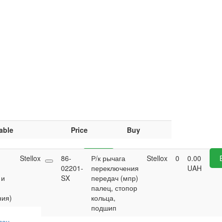
able
Price
Buy
Stellox
0
0.00
86-
Р/к рычага
Buy
Stellox
0
0.00
UAH
02201-
переключения
UAH
 и
SX
передач (мпр)
палец, стопор
ния)
кольца,
подшип
дач