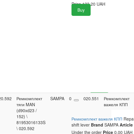
Price
123.20
UAH
Buy
20.592
Ремкомплект
SAMPA
0
0.00
020.551
Buy
Ремкомплект
тяги MAN
UAH
важеля КПП
(d90xd23 /
152) \
Ремкомплект важеля КПП
Repair
81953016133S
shift lever
Brand
SAMPA
Article
\ 020.592
Under the order
Price
0.00 UAH