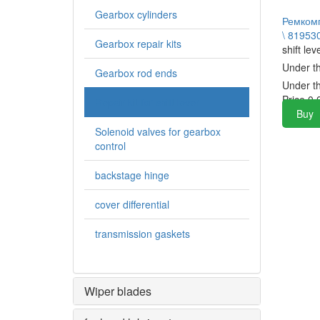
Gearbox cylinders
Ремкомп
\ 81953
Gearbox repair kits
shift lev
Under t
Gearbox rod ends
Under t
Price
0.
Repair kit for shift lever
Buy
Solenoid valves for gearbox
control
backstage hinge
cover differential
transmission gaskets
Wiper blades