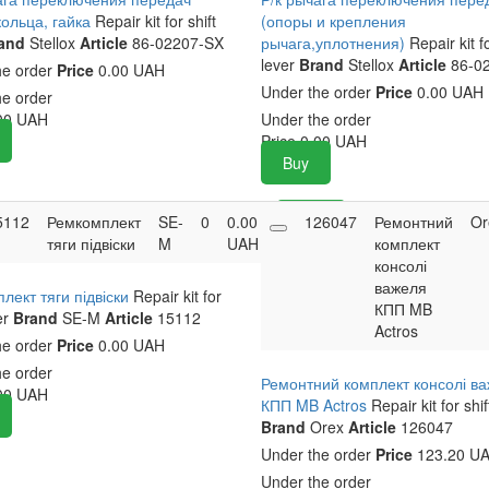
кольца, гайка
Repair kit for shift
(опоры и крепления
and
Stellox
Article
86-02207-SX
рычага,уплотнения)
Repair kit fo
lever
Brand
Stellox
Article
86-0
he order
Price
0.00 UAH
Under the order
Price
0.00 UAH
he order
00
UAH
Under the order
Price
0.00
UAH
Buy
5112
Ремкомплект
SE-
0
0.00
Buy
126047
Ремонтний
Or
тяги підвіски
M
UAH
комплект
консолі
важеля
лект тяги підвіски
Repair kit for
КПП MB
er
Brand
SE-M
Article
15112
Actros
he order
Price
0.00 UAH
he order
Ремонтний комплект консолі в
00
UAH
КПП MB Actros
Repair kit for shif
Brand
Orex
Article
126047
Under the order
Price
123.20 U
Under the order