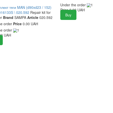
Under the order
1
лект тяги MAN (d90xd23 / 152)
Price
0.00
UAH
016133S \ 020.592
Repair kit for
Buy
er
Brand
SAMPA
Article
020.592
he order
Price
0.00 UAH
he order
1
00
UAH