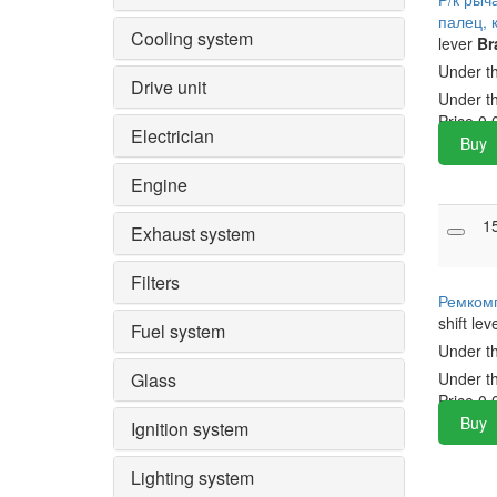
палец, 
Cooling system
lever
Br
Under t
Drive unit
Under t
Price
0.
Electrician
Buy
Engine
1
Exhaust system
Filters
Ремкомп
shift lev
Fuel system
Under t
Glass
Under t
Price
0.
Buy
Ignition system
Lighting system