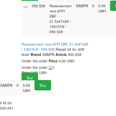
050.528
Ремкомплект
SAMPA
0
0.00
тяги КПП
UAH
DAF
21.5x47x28 \
1391518 \
050.528
Ремкомплект тяги КПП DAF 21.5x47x28
\ 1391518 \ 050.528
Repair kit for shift
lever
Brand
SAMPA
Article
050.528
Under the order
Price
0.00 UAH
Under the order
1
Price
0.00
UAH
Buy
SAMPA
0
0.00
Buy
UAH
 kit for
020.551