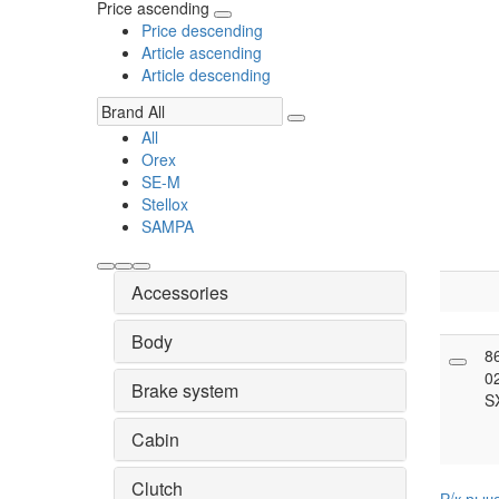
Price ascending
Price descending
Article ascending
Article descending
All
Orex
SE-M
Stellox
SAMPA
Accessories
Body
8
0
Brake system
S
Cabin
Clutch
Р/к рыч