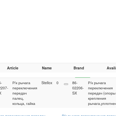
Article
Name
Brand
Avail
6-
Р/к рычага
Stellox
0
0.00
86-
Buy
Р/к рычага
2207-
переключения
UAH
02206-
переключения
X
передач
SX
передач (опоры
палец,
крепления
кольца, гайка
рычага,уплотне
ага переключения передач
Р/к рычага переключения пере