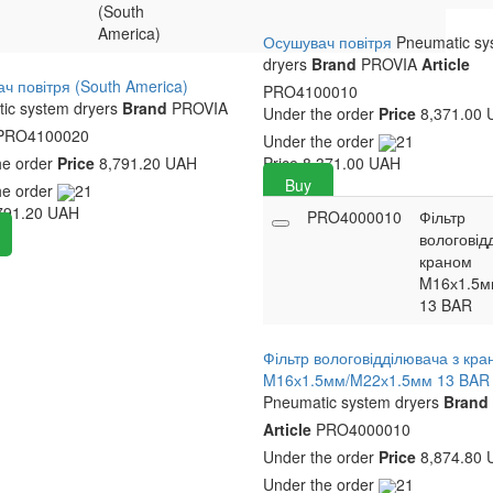
(South
America)
Осушувач повітря
Pneumatic sy
dryers
Brand
PROVIA
Article
ч повітря (South America)
PRO4100010
ic system dryers
Brand
PROVIA
Under the order
Price
8,371.00 
RO4100020
Under the order
21
he order
Price
8,791.20 UAH
Price
8,371.00
UAH
Buy
he order
21
791.20
UAH
PRO4000010
Фільтр
вологовід
краном
M16х1.5м
13 BAR
Фільтр вологовідділювача з кр
M16х1.5мм/M22х1.5мм 13 BAR
Pneumatic system dryers
Brand
Article
PRO4000010
Under the order
Price
8,874.80 
Under the order
21