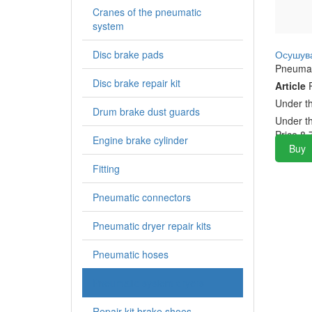
Cranes of the pneumatic
system
Disc brake pads
Осушува
Pneumat
Disc brake repair kit
Article
P
Under t
Drum brake dust guards
Under t
Price
8,
Engine brake cylinder
Buy
Fitting
Pneumatic connectors
Pneumatic dryer repair kits
Pneumatic hoses
Pneumatic system dryers
Repair kit brake shoes