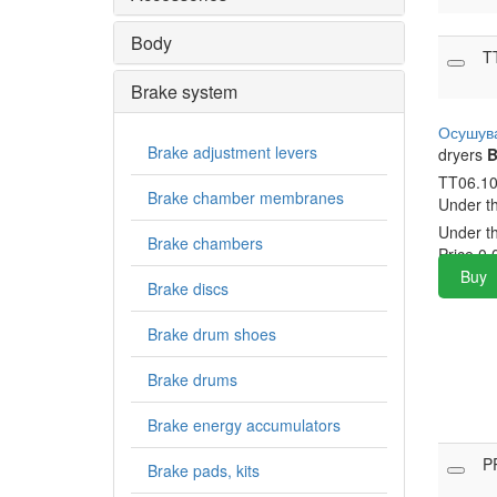
Body
T
Brake system
Осушува
Brake adjustment levers
dryers
B
TT06.10
Brake chamber membranes
Under t
Under t
Brake chambers
Price
0.
Buy
Brake discs
Brake drum shoes
Brake drums
Brake energy accumulators
P
Brake pads, kits