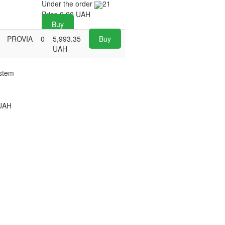
Under the order
21
Price
0.00
UAH
Buy
PROVIA
0
5,993.35
Buy
UAH
stem
UAH