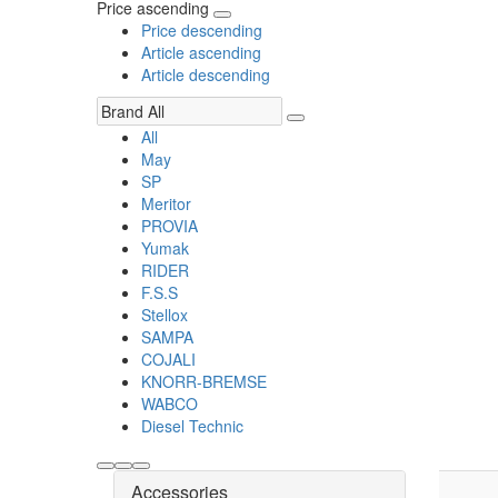
Price ascending
Price descending
Article ascending
Article descending
All
May
SP
Meritor
PROVIA
Yumak
RIDER
F.S.S
Stellox
SAMPA
COJALI
KNORR-BREMSE
WABCO
Diesel Technic
Accessories