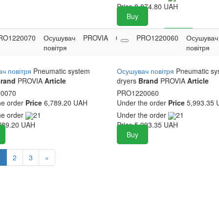
Price
8,874.80
UAH
Buy
RO1220070
Осушувач
PROVIA
0
6,789.20
PRO1220060
Buy
Осушувач
повітря
UAH
повітря
ч повітря
Pneumatic system
Осушувач повітря
Pneumatic sy
rand
PROVIA
Article
dryers
Brand
PROVIA
Article
0070
PRO1220060
he order
Price
6,789.20 UAH
Under the order
Price
5,993.35 
he order
21
Under the order
21
789.20
UAH
Price
5,993.35
UAH
Buy
1
2
3
»