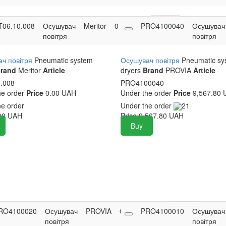
T06.10.008
Осушувач
Meritor
0
0.00
PRO4100040
Buy
Осушувач
повітря
UAH
повітря
ч повітря
Pneumatic system
Осушувач повітря
Pneumatic sy
rand
Meritor
Article
dryers
Brand
PROVIA
Article
.008
PRO4100040
he order
Price
0.00 UAH
Under the order
Price
9,567.80 
he order
Under the order
21
00
UAH
Price
9,567.80
UAH
Buy
RO4100020
Осушувач
PROVIA
0
8,791.20
PRO4100010
Buy
Осушувач
повітря
UAH
повітря