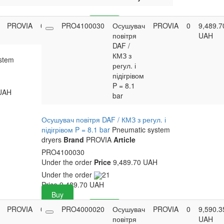
PROVIA
0
9,567.80
PRO4100030
Buy
Осушувач
PROVIA
0
9,489.7
UAH
повітря
UAH
DAF /
КМЗ з
stem
регул. і
підігрівом
P = 8.1
UAH
bar
Осушувач повітря DAF / КМЗ з регул. і
підігрівом P = 8.1 bar
Pneumatic system
dryers
Brand
PROVIA
Article
PRO4100030
Under the order
Price
9,489.70 UAH
Under the order
21
Price
9,489.70
UAH
Buy
PROVIA
0
8,371.00
PRO4000020
Buy
Осушувач
PROVIA
0
9,590.3
UAH
повітря
UAH