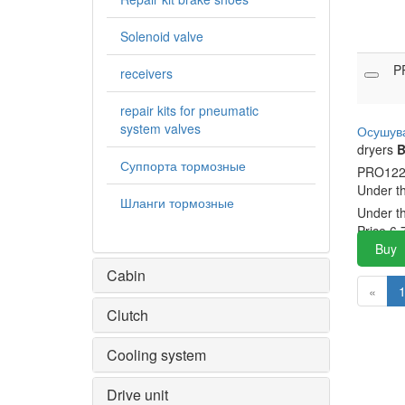
Solenoid valve
P
receivers
repair kits for pneumatic
system valves
Осушува
dryers
B
Суппорта тормозные
PRO122
Under t
Шланги тормозные
Under t
Price
6,
Buy
Cabin
«
Clutch
Cooling system
Drive unit