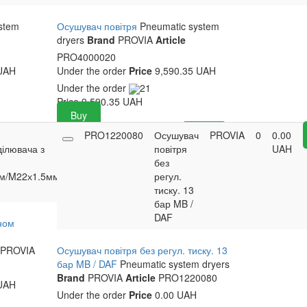
stem
Осушувач повітря
Pneumatic system
dryers
Brand
PROVIA
Article
PRO4000020
UAH
Under the order
Price
9,590.35 UAH
Under the order
21
Price
9,590.35
UAH
Buy
PROVIA
PRO1220080
0
8,874.80
Осушувач
Buy
PROVIA
0
0.00
ділювача з
UAH
повітря
UAH
без
м/M22х1.5мм
регул.
тиску. 13
бар MB /
DAF
аном
PROVIA
Осушувач повітря без регул. тиску. 13
бар MB / DAF
Pneumatic system dryers
Brand
PROVIA
Article
PRO1220080
UAH
Under the order
Price
0.00 UAH