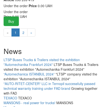
Under the order
Price
0.00 UAH
Under the order
Price
0.00
UAH
Buy
«
1
2
»
News
LTSP Buses Trucks & Trailers visited the exhibition
"Automechanika Frankfurt 2024"
LTSP Buses Trucks & Trailers
visited the exhibition "Automechanika Frankfurt 2024"
“Automechanica ISTANBUL 2024”
"LTSP" company visited the
exhibition "Automechanika ISTANBUL 2024"
"AUTO-RITET-CENTER" LLC in Ternopil successfully passed
technical warranty training under FAD brand
Growing together
with FAD
TEXACO
TEXACO
MANSONS - real power for trucks!
MANSONS