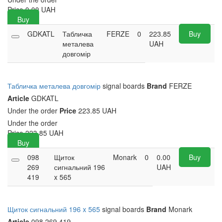
Price
0.00
UAH
Buy
GDKATL
Табличка
FERZE
0
223.85
Buy
металева
UAH
довгомір
Табличка металева довгомір
signal boards
Brand
FERZE
Article
GDKATL
Under the order
Price
223.85 UAH
Under the order
Price
223.85
UAH
Buy
098
Щиток
Monark
0
0.00
Buy
269
сигнальний 196
UAH
419
x 565
Щиток сигнальний 196 x 565
signal boards
Brand
Monark
Article
098 269 419