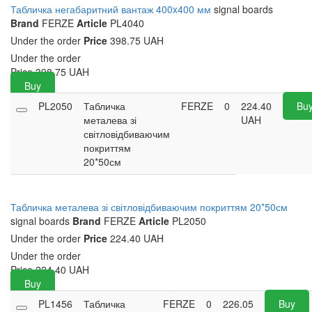
Табличка негабаритний вантаж 400x400 мм
signal boards
Brand
FERZE
Article
PL4040
Under the order
Price
398.75 UAH
Under the order
Price
398.75
UAH
Buy
PL2050
Табличка
FERZE
0
224.40
Bu
металева зі
UAH
світловідбиваючим
покриттям
20*50см
Табличка металева зі світловідбиваючим покриттям 20*50см
signal boards
Brand
FERZE
Article
PL2050
Under the order
Price
224.40 UAH
Under the order
Price
224.40
UAH
Buy
PL1456
Табличка
FERZE
0
226.05
Buy