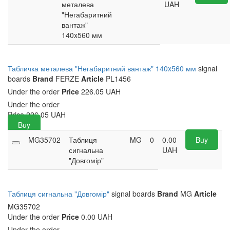
металева
UAH
"Негабаритний
вантаж"
140x560 мм
Табличка металева "Негабаритний вантаж" 140x560 мм
signal
boards
Brand
FERZE
Article
PL1456
Under the order
Price
226.05 UAH
Under the order
Price
226.05
UAH
Buy
MG35702
Таблиця
MG
0
0.00
Buy
сигнальна
UAH
"Довгомір"
Таблиця сигнальна "Довгомір"
signal boards
Brand
MG
Article
MG35702
Under the order
Price
0.00 UAH
Under the order