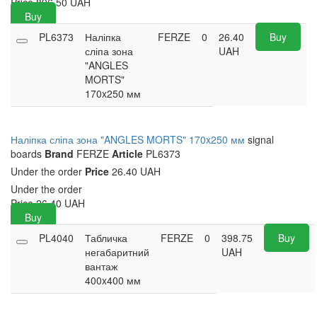
Price
896.50
UAH
Buy
PL6373
Наліпка
FERZE
0
26.40
Buy
сліпа зона
UAH
"ANGLES
MORTS"
170x250 мм
Наліпка сліпа зона "ANGLES MORTS" 170x250 мм
signal
boards
Brand
FERZE
Article
PL6373
Under the order
Price
26.40 UAH
Under the order
Price
26.40
UAH
Buy
PL4040
Табличка
FERZE
0
398.75
Buy
негабаритний
UAH
вантаж
400x400 мм