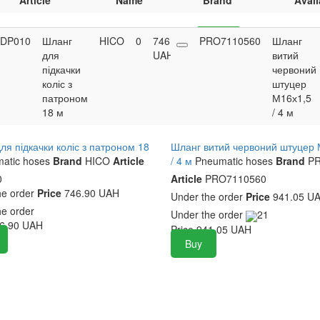
Article
Name
Brand
Avail
DP010
Шланг
HICO
0
746.90
PRO7110560
Buy
Шланг
для
UAH
витий
підкачки
червоний
коліс з
штуцер
патроном
М16х1,5
18 м
/ 4 м
ля підкачки коліс з патроном 18
Шланг витий червоний штуцер 
atic hoses
Brand
HICO
Article
/ 4 м
Pneumatic hoses
Brand
PR
0
Article
PRO7110560
he order
Price
746.90 UAH
Under the order
Price
941.05 U
he order
Under the order
21
6.90
UAH
Price
941.05
UAH
Buy