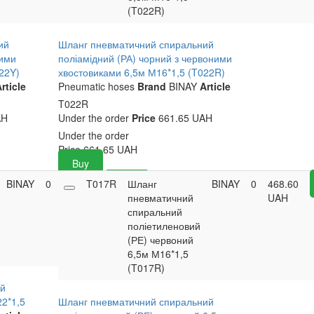
(T022R)
ий
Шланг пневматичний спиральний
тими
поліамідний (РА) чорний з червоними
22Y)
хвостовиками 6,5м М16*1,5 (T022R)
rticle
Pneumatic hoses
Brand
BINAY
Article
T022R
AH
Under the order
Price
661.65 UAH
Under the order
Price
661.65
UAH
Buy
BINAY
0
460.90
T017R
Buy
Шланг
BINAY
0
468.60
UAH
пневматичний
UAH
спиральний
поліетиленовий
(РЕ) червоний
6,5м М16*1,5
(T017R)
ий
2*1,5
Шланг пневматичний спиральний