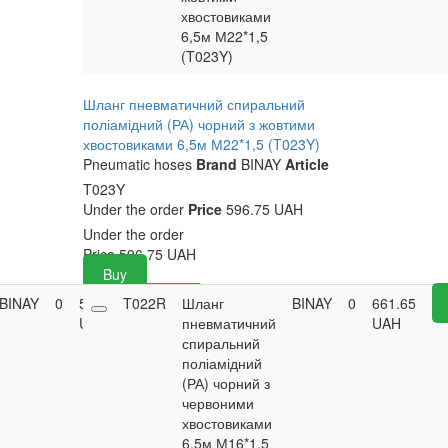
хвостовиками
6,5м М22*1,5
(T023Y)
Шланг пневматичний спиральний
поліамідний (РА) чорний з жовтими
хвостовиками 6,5м М22*1,5 (T023Y)
Pneumatic hoses
Brand
BINAY
Article
T023Y
Under the order
Price
596.75 UAH
Under the order
Price
596.75
UAH
Buy
BINAY
0
579.15
T022R
Buy
Шланг
BINAY
0
661.65
UAH
пневматичний
UAH
спиральний
поліамідний
(РА) чорний з
червоними
хвостовиками
6,5м М16*1,5