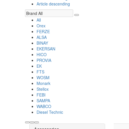
Article descending
All
Orex
FERZE
ALSA
BINAY
EKERSAN
HICO
PROVIA
EK
FTS
WOSM
Monark
Stellox
FEBI
SAMPA
WABCO
Diesel Technic