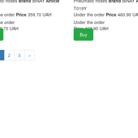
ic hoses
Brand
BINAY
Article
Pneumatic hoses
Brand
BINAY
A
T019Y
he order
Price
359.70 UAH
Under the order
Price
460.90 U
he order
Under the order
9.70
UAH
Price
460.90
UAH
Buy
1
2
3
»