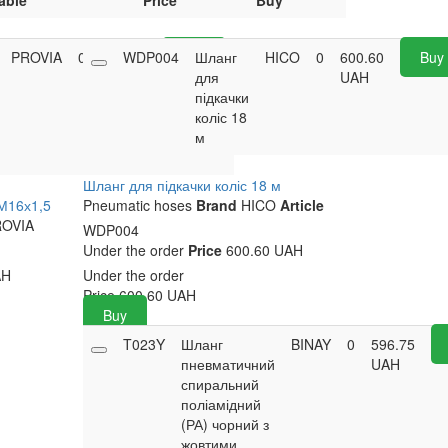
able
Price
Buy
PROVIA
0
941.05
WDP004
Buy
Шланг
HICO
0
600.60
Buy
UAH
для
UAH
підкачки
коліс 18
м
Шланг для підкачки коліс 18 м
М16х1,5
Pneumatic hoses
Brand
HICO
Article
OVIA
WDP004
Under the order
Price
600.60 UAH
AH
Under the order
Price
600.60
UAH
Buy
T023Y
Шланг
BINAY
0
596.75
пневматичний
UAH
спиральний
поліамідний
(РА) чорний з
жовтими