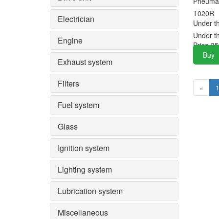
Pneumat
T020R
Electrician
Under t
Under t
Engine
Price
35
Buy
Exhaust system
Filters
«
Fuel system
Glass
Ignition system
Lighting system
Lubrication system
Miscellaneous