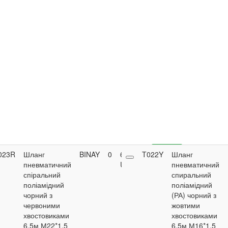
023R
Шланг
BINAY
0
661.65
T022Y
Buy
Шланг
пневматичний
UAH
пневматичний
спіральний
спиральний
поліамідний
поліамідний
чорний з
(РА) чорний з
червоними
жовтими
хвостовиками
хвостовиками
6,5м М22*1,5
6,5м М16*1,5