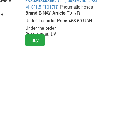
rticle
поліетиленовий (РЕ) червоний 6,5м
М16*1,5 (T017R)
Pneumatic hoses
Brand
BINAY
Article
T017R
AH
Under the order
Price
468.60 UAH
Under the order
Price
468.60
UAH
Buy