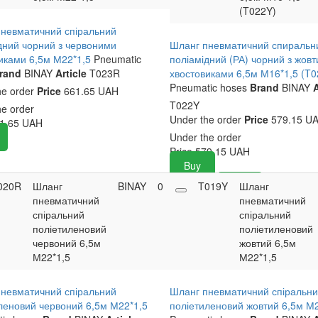
(T022Y)
невматичний спіральний
дний чорний з червоними
Шланг пневматичний спиральн
иками 6,5м М22*1,5
Pneumatic
поліамідний (РА) чорний з жов
rand
BINAY
Article
T023R
хвостовиками 6,5м М16*1,5 (T0
Pneumatic hoses
Brand
BINAY
A
he order
Price
661.65 UAH
T022Y
he order
Under the order
Price
579.15 U
1.65
UAH
Under the order
Price
579.15
UAH
Buy
020R
Шланг
BINAY
0
359.70
T019Y
Buy
Шланг
пневматичний
UAH
пневматичний
спіральний
спіральний
поліетиленовий
поліетиленовий
червоний 6,5м
жовтий 6,5м
М22*1,5
М22*1,5
невматичний спіральний
Шланг пневматичний спіральн
леновий червоний 6,5м М22*1,5
поліетиленовий жовтий 6,5м М2