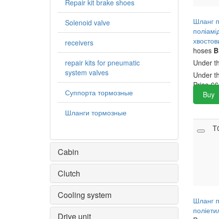
Repair kit brake shoes
Шланг п
Solenoid valve
поліамі
хвостов
receivers
hoses
B
repair kits for pneumatic
Under t
system valves
Under t
Price
66
Суппорта тормозные
Buy
Шланги тормозные
T
Cabin
Clutch
Cooling system
Шланг п
поліети
Drive unit