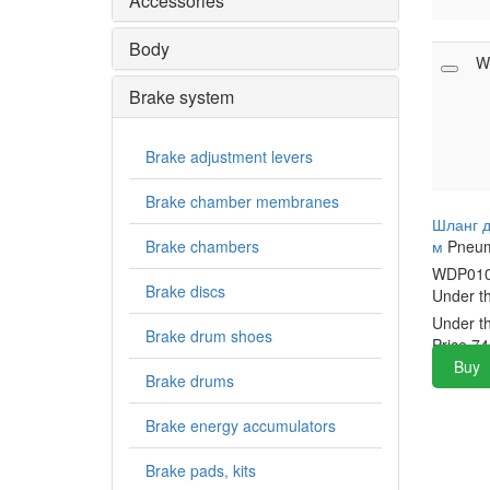
Accessories
Body
W
Brake system
Brake adjustment levers
Brake chamber membranes
Шланг д
Brake chambers
м
Pneum
WDP01
Brake discs
Under t
Under t
Brake drum shoes
Price
74
Buy
Brake drums
Brake energy accumulators
Brake pads, kits