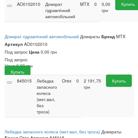
AO0102010
Домкрат
MTX
0
0,00
Купить
гідравлічний
грн
автомобільний
Домкрат гідравлічний автомобільний
Домкраты
Бренд
MTX
Артикул
AO0102010
Под запрос
Цена
0,00 грн
Под запрос
Цена
0,00
грн
Купить
845015
Лебедка
Orex
0
2 191,75
Купить
запасного
грн
колеса
(мет.вал,
без
троса)
Лебедка запасного колеса (мет.вал, без троса)
Домкраты
Бренд
Orex
Артикул
845015