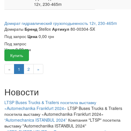
12т, 230-465m
Домкрат гидравлический грузоподьемность 12т, 230-465m
Домкраты
Бренд
Stellox
Артикул
80-00304-SX
Под запрос
Цена
0,00 грн
Под запрос
Цена
0,00
грн
Купить
«
1
2
»
Новости
LTSP Buses Trucks & Trailers посетила выставку
«Automechanika Frankfurt 2024»
LTSP Buses Trucks & Trailers
посетила выставку «Automechanika Frankfurt 2024»
“Automechanica ISTANBUL 2024”
Компания "LTSP" посетила
выставку "Automechaniika ISTANBUL 2024"