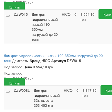
Цена
2 303,95
грн
Купить
DZW015
Домкрат
HICO
0
3 554,10
Купи
гидравлический
грн
низкий 190-
350мм
нагрузкой до 20
тонн
Домкрат гидравлический низкий 190-350мм нагрузкой до 20
тонн
Домкраты
Бренд
HICO
Артикул
DZW015
Под запрос
Цена
3 554,10 грн
Под запрос
Цена
3 554,10
грн
Купить
DZW008L
Домкрат
HICO
0
3 347,85
Куп
гидравлический
грн
32т, высота
253-403 мм