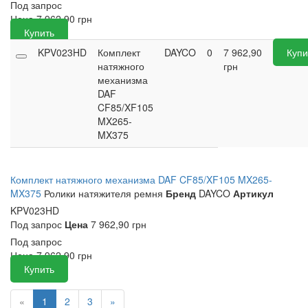
Под запрос
Цена
7 962,90
грн
Купить
KPV023HD
Комплект
DAYCO
0
7 962,90
Купи
натяжного
грн
механизма
DAF
CF85/XF105
MX265-
MX375
Комплект натяжного механизма DAF CF85/XF105 MX265-
MX375
Ролики натяжителя ремня
Бренд
DAYCO
Артикул
KPV023HD
Под запрос
Цена
7 962,90 грн
Под запрос
Цена
7 962,90
грн
Купить
«
1
2
3
»