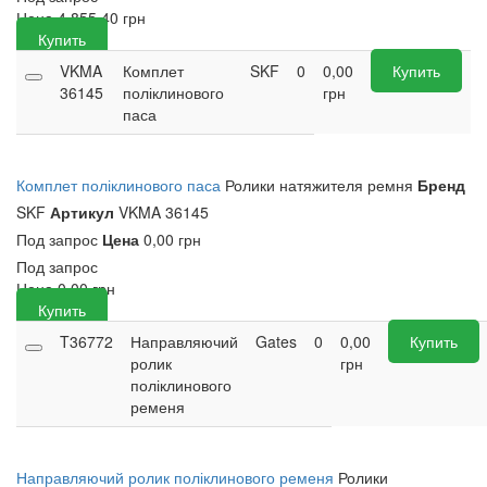
Цена
4 855,40
грн
Купить
VKMA
Комплет
SKF
0
0,00
Купить
36145
поліклинового
грн
паса
Комплет поліклинового паса
Ролики натяжителя ремня
Бренд
SKF
Артикул
VKMA 36145
Под запрос
Цена
0,00 грн
Под запрос
Цена
0,00
грн
Купить
T36772
Направляючий
Gates
0
0,00
Купить
ролик
грн
поліклинового
ременя
Направляючий ролик поліклинового ременя
Ролики