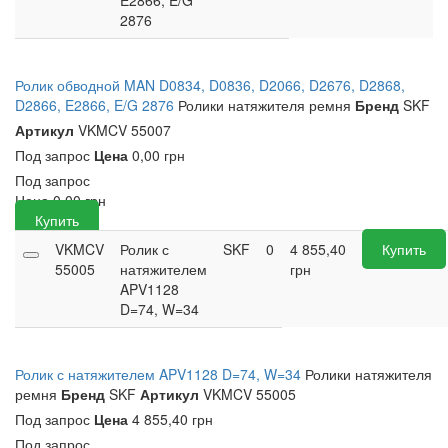
E2866, E/G
2876
Ролик обводной MAN D0834, D0836, D2066, D2676, D2868,
D2866, E2866, E/G 2876
Ролики натяжителя ремня
Бренд
SKF
Артикул
VKMCV 55007
Под запрос
Цена
0,00 грн
Под запрос
Цена
0,00
грн
Купить
VKMCV
Ролик с
SKF
0
4 855,40
Купить
55005
натяжителем
грн
APV1128
D=74, W=34
Ролик с натяжителем APV1128 D=74, W=34
Ролики натяжителя
ремня
Бренд
SKF
Артикул
VKMCV 55005
Под запрос
Цена
4 855,40 грн
Под запрос