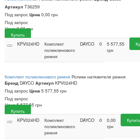
Артикул
T36259
Под запрос
Цена
0,00 грн
Под запрос
Цена
0,00
грн
Купить
KPV024HD
Комплект
DAYCO
0
5 577,55
К
поликлинового
грн
ремня
Комплект поликлинового ремня
Ролики натяжителя ремня
Бренд
DAYCO
Артикул
KPV024HD
Под запрос
Цена
5 577,55 грн
Под запрос
Цена
5 577,55
грн
Купить
KPV024HD
Комплект
DAYCO
0
0,00
Купит
поликлинового
грн
ремня