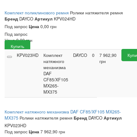
Комплект поликлинового ремня
Ролики натяжителя ремня
Бренд
DAYCO
Артикул
KPV024HD
Под запрос
Цена
0,00 грн
Под запрос
Цена
0,00
грн
Купить
KPV023HD
Комплект
DAYCO
0
7 962,90
Купи
натяжного
грн
механизма
DAF
CF85/XF105
MX265-
MX375
Комплект натяжного механизма DAF CF85/XF105 MX265-
MX375
Ролики натяжителя ремня
Бренд
DAYCO
Артикул
KPV023HD
Под запрос
Цена
7 962,90 грн