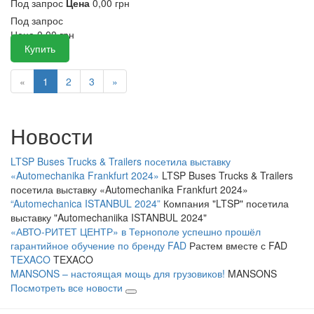
Под запрос
Цена
0,00 грн
Под запрос
Цена
0,00
грн
Купить
«
1
2
3
»
Новости
LTSP Buses Trucks & Trailers посетила выставку
«Automechanika Frankfurt 2024»
LTSP Buses Trucks & Trailers
посетила выставку «Automechanika Frankfurt 2024»
“Automechanica ISTANBUL 2024”
Компания "LTSP" посетила
выставку "Automechaniika ISTANBUL 2024"
«АВТО-РИТЕТ ЦЕНТР» в Тернополе успешно прошёл
гарантийное обучение по бренду FAD
Растем вместе с FAD
TEXACO
TEXACO
MANSONS – настоящая мощь для грузовиков!
MANSONS
Посмотреть все новости