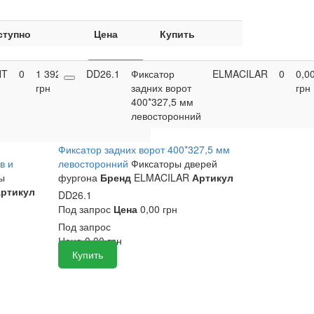
ступно
Цена
Купить
NT
0
1 392,60
DD26.1
Купить
Фиксатор
ELMACILAR
0
0,0
грн
задних ворот
грн
400*327,5 мм
левосторонний
Фиксатор задних ворот 400*327,5 мм
в и
левосторонний
Фиксаторы дверей
ы
фургона
Бренд
ELMACILAR
Артикул
ртикул
DD26.1
Под запрос
Цена
0,00 грн
Под запрос
Цена
0,00
грн
Купить