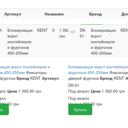
Артикул
Название
Бренд
До
K-
Блокировщик
KENT
0
1 392,60
DK-
Купить
Блокировщик
KE
1
ворот
грн
01
ворот
контейнеров
контейнеров
и фургонов
и фургонов
450-250мм
450-250мм
вщик ворот контейнеров и
Блокировщик ворот контейнеро
ов 450-250мм
Фиксаторы
фургонов 450-250мм
Фиксатор
фургона
Бренд
KENT
Артикул
дверей фургона
Бренд
KENT
А
DK-01
прос
Цена
1 392,60 грн
Под запрос
Цена
1 392,60 грн
рос
Под запрос
392,60
грн
Цена
1 392,60
грн
ть
Купить