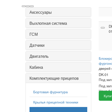
Аксессуары
Выхлопная система
D
0
ГСМ
Датчики
Двигатель
Блокиро
фургон
Кабина
дверей 
DK-01
Комплектующие прицепов
Под за
Под зап
Цена
1 
Бортовая фурнитура
Купи
Крылья прицепной техники