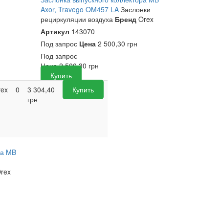
Axor, Travego OM457 LA
Заслонки
рециркуляции воздуха
Бренд
Orex
Артикул
143070
Под запрос
Цена
2 500,30 грн
Под запрос
Цена
2 500,30
грн
Купить
rex
0
3 304,40
Купить
грн
ра MB
rex