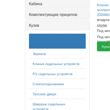
Кабина
Клапан 
коллек
Комплектующие прицепов
(D2066
воздуха
Кузов
05298
Под за
Под зап
Заслонки рециркуляции
Цена
20
воздуха
Купи
Зеркала
Клинья седельных устройств
Р/к седельных устройств
Стеклоподъемники
Тросики двери
Шкворни седельных
устройств