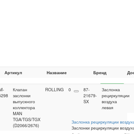
Артикул
Название
Бренд
До
M-
Клапан
ROLLING
0
20 782,30
87-
Заслонка
Купить
5298
заслонки
грн
21679-
рециркуляции
выпускного
SX
воздуха
коллектора
левая
MAN
TGA/TGS/TGX
Заслонка рециркуляции воздух
(D2066/2676)
Заслонки рециркуляции воздух