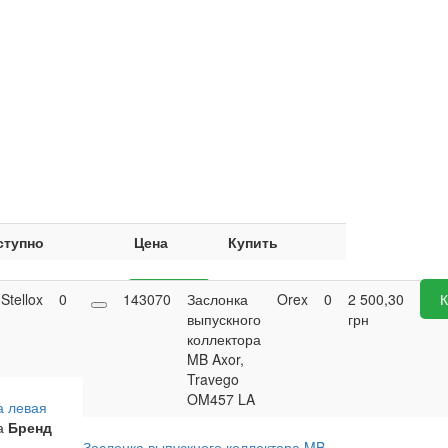
ступно
Цена
Купить
Stellox
0
0,00
143070
Купить
Заслонка
Orex
0
2 500,30
К
грн
выпускного
грн
коллектора
MB Axor,
Travego
OM457 LA
а левая
а
Бренд
Заслонка выпускного коллектора MB