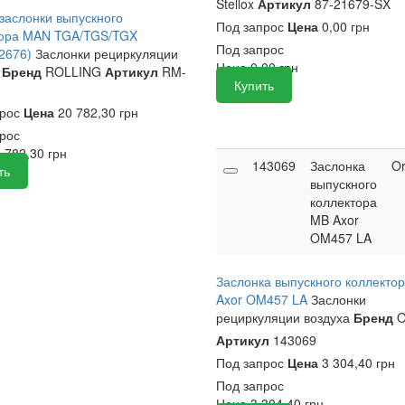
Stellox
Артикул
87-21679-SX
заслонки выпускного
Под запрос
Цена
0,00 грн
тора MAN TGA/TGS/TGX
Под запрос
/2676)
Заслонки рециркуляции
Цена
0,00
грн
Бренд
ROLLING
Артикул
RM-
Купить
прос
Цена
20 782,30 грн
рос
 782,30
грн
143069
Заслонка
O
ть
выпускного
коллектора
MB Axor
OM457 LA
Заслонка выпускного коллекто
Axor OM457 LA
Заслонки
рециркуляции воздуха
Бренд
O
Артикул
143069
Под запрос
Цена
3 304,40 грн
Под запрос
Цена
3 304,40
грн