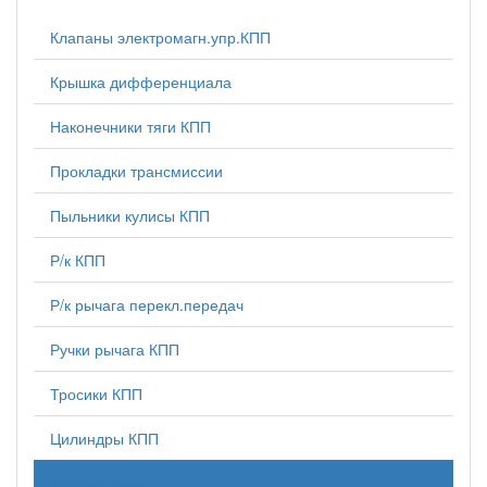
Клапаны электромагн.упр.КПП
Крышка дифференциала
Наконечники тяги КПП
Прокладки трансмиссии
Пыльники кулисы КПП
Р/к КПП
Р/к рычага перекл.передач
Ручки рычага КПП
Тросики КПП
Цилиндры КПП
Шарнир кулисы