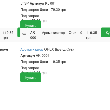
LTSP
Артикул
KL-001
Под запрос
Цена
179,30 грн
Под запрос
Цена
179,30
грн
Купить
119,35
Купить
AR-
Ароматизатор
Orex
0
119,35
Ку
грн
0001
грн
икул
Ароматизатор
OREX
Бренд
Orex
Артикул
AR-0001
Под запрос
Цена
119,35 грн
Под запрос
Цена
119,35
грн
Купить