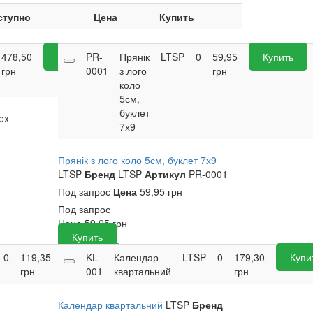
ступно
Цена
Купить
478,50
Купить
PR-
Прянік
LTSP
0
59,95
Купить
грн
0001
з лого
грн
коло
5см,
буклет
ex
7х9
Прянік з лого коло 5см, буклет 7х9
LTSP
Бренд
LTSP
Артикул
PR-0001
Под запрос
Цена
59,95 грн
Под запрос
Цена
59,95
грн
Купить
0
119,35
Купить
KL-
Календар
LTSP
0
179,30
Купи
грн
001
квартальний
грн
Календар квартальний
LTSP
Бренд