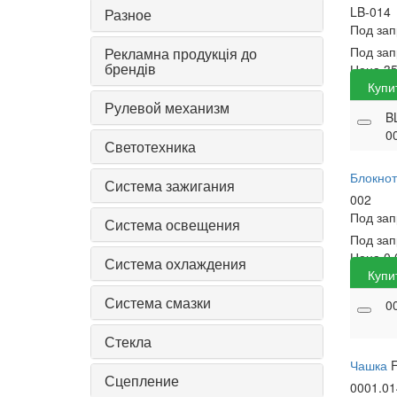
LB-014
Разное
Под за
Под за
Рекламна продукція до
брендів
Цена
3
Купи
Рулевой механизм
BL
0
Светотехника
Блокно
Система зажигания
002
Под за
Система освещения
Под за
Цена
0
Система охлаждения
Купи
Система смазки
0
Стекла
Чашка
Сцепление
0001.01