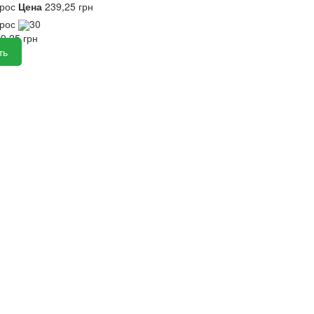
прос
Цена
239,25 грн
прос
30
39,25
грн
ть