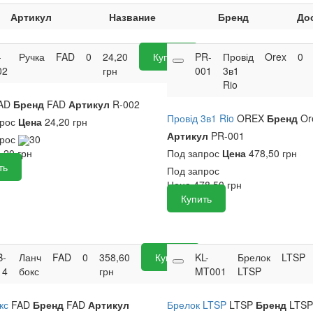
Артикул
Название
Бренд
До
-
Ручка
FAD
0
24,20
Купить
PR-
Провід
Orex
0
02
грн
001
3в1
Rio
AD
Бренд
FAD
Артикул
R-002
Провід 3в1 Rio
OREX
Бренд
Or
прос
Цена
24,20 грн
Артикул
PR-001
прос
30
Под запрос
Цена
478,50 грн
4,20
грн
ть
Под запрос
Цена
478,50
грн
Купить
B-
Ланч
FAD
0
358,60
Купить
KL-
Брелок
LTSP
14
бокс
грн
MT001
LTSP
окс
FAD
Бренд
FAD
Артикул
Брелок LTSP
LTSP
Бренд
LTSP