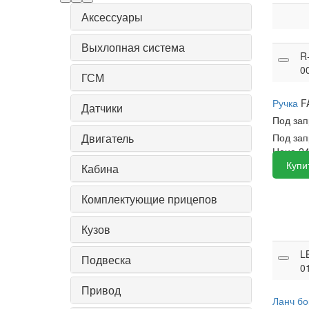
Аксессуары
Выхлопная система
R
0
ГСМ
Ручка
F
Датчики
Под за
Двигатель
Под за
Цена
2
Купи
Кабина
Комплектующие прицепов
Кузов
L
Подвеска
0
Привод
Ланч б