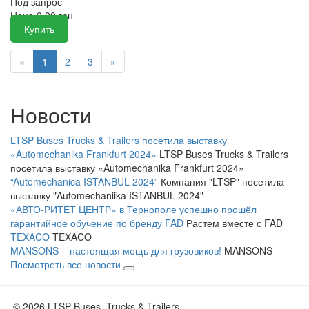
Под запрос
Цена
0,00
грн
Купить
«
1
2
3
»
Новости
LTSP Buses Trucks & Trailers посетила выставку
«Automechanika Frankfurt 2024»
LTSP Buses Trucks & Trailers
посетила выставку «Automechanika Frankfurt 2024»
“Automechanica ISTANBUL 2024”
Компания "LTSP" посетила
выставку "Automechaniika ISTANBUL 2024"
«АВТО-РИТЕТ ЦЕНТР» в Тернополе успешно прошёл
гарантийное обучение по бренду FAD
Растем вместе с FAD
TEXACO
TEXACO
MANSONS – настоящая мощь для грузовиков!
MANSONS
Посмотреть все новости
© 2026 LTSP Buses, Trucks & Trailers