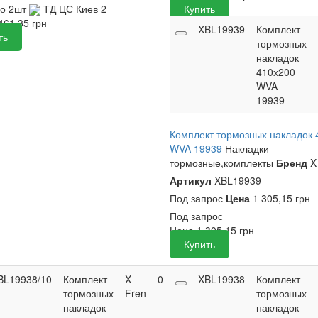
но
2шт
ТД ЦС Киев
2
Купить
461,35
грн
XBL19939
Комплект
ть
тормозных
накладок
410х200
WVA
19939
Комплект тормозных накладок 
WVA 19939
Накладки
тормозные,комплекты
Бренд
X
Артикул
XBL19939
Под запрос
Цена
1 305,15 грн
Под запрос
Цена
1 305,15
грн
Купить
BL19938/10
Комплект
X
0
1 962,95
XBL19938
Купить
Комплект
тормозных
Fren
грн
тормозных
накладок
накладок