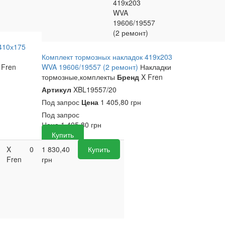
419x203
WVA
19606/19557
(2 ремонт)
410х175
Комплект тормозных накладок 419x203
 Fren
WVA 19606/19557 (2 ремонт)
Накладки
тормозные,комплекты
Бренд
X Fren
Артикул
XBL19557/20
Под запрос
Цена
1 405,80 грн
Под запрос
Цена
1 405,80
грн
Купить
X
0
1 830,40
Купить
Fren
грн