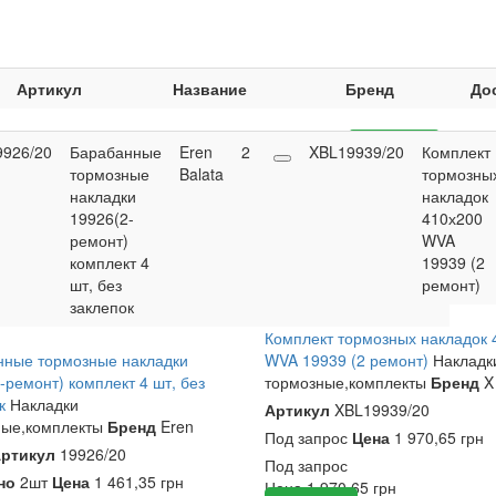
Артикул
Название
Бренд
До
9926/20
Барабанные
Eren
2
1 461,35
XBL19939/20
Купить
Комплект
тормозные
Balata
грн
тормозны
накладки
накладок
19926(2-
410х200
ремонт)
WVA
комплект 4
19939 (2
шт, без
ремонт)
заклепок
Комплект тормозных накладок 
нные тормозные накладки
WVA 19939 (2 ремонт)
Накладк
-ремонт) комплект 4 шт, без
тормозные,комплекты
Бренд
X
ок
Накладки
Артикул
XBL19939/20
ные,комплекты
Бренд
Eren
Под запрос
Цена
1 970,65 грн
ртикул
19926/20
Под запрос
но
2шт
Цена
1 461,35 грн
Цена
1 970,65
грн