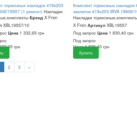
т тормозных накладок 419x203
Комплект тормозных накладок 
06/19557 (1 ремонт)
Накладки
заклепок 419х203 WVA 19606/
ные,комплекты
Бренд
X Fren
Накладки тормозные,комплект
л
XBL19557/10
X Fren
Артикул
XBL19557
прос
Цена
1 332,65 грн
Под запрос
Цена
1 830,40 грн
рос
Под запрос
332,65
грн
Цена
1 830,40
грн
ть
Купить
1
2
3
»