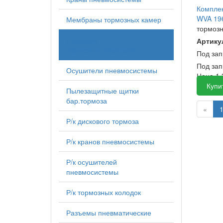
Комплек
WVA 196
Мембраны тормозных камер
тормоз
Накладки
Артику
тормозные,комплекты
Под за
Под зап
Осушители пневмосистемы
Цена
1 
Купи
Пылезащитные щитки
бар.тормоза
«
Р/к дискового тормоза
Р/к кранов пневмосистемы
Р/к осушителей
пневмосистемы
Р/к тормозных колодок
Разъемы пневматические