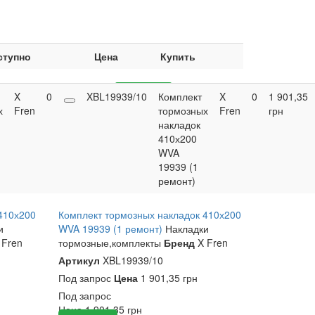
ступно
Цена
Купить
X
0
1 970,65
XBL19939/10
Купить
Комплект
X
0
1 901,35
х
Fren
грн
тормозных
Fren
грн
накладок
410х200
WVA
19939 (1
ремонт)
410х200
Комплект тормозных накладок 410х200
и
WVA 19939 (1 ремонт)
Накладки
 Fren
тормозные,комплекты
Бренд
X Fren
Артикул
XBL19939/10
Под запрос
Цена
1 901,35 грн
Под запрос
Цена
1 901,35
грн