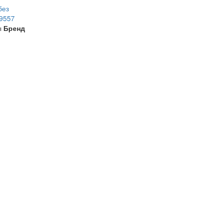
без
19557
ы
Бренд