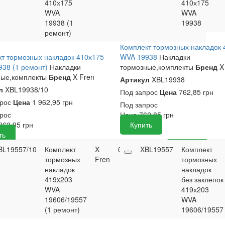
410х175
410х175
WVA
WVA
19938 (1
19938
ремонт)
Комплект тормозных накладок 
т тормозных накладок 410х175
WVA 19938
Накладки
38 (1 ремонт)
Накладки
тормозные,комплекты
Бренд
X
ные,комплекты
Бренд
X Fren
Артикул
XBL19938
л
XBL19938/10
Под запрос
Цена
762,85 грн
прос
Цена
1 962,95 грн
Под запрос
рос
Цена
762,85
грн
962,95
грн
Купить
ть
BL19557/10
Комплект
X
0
1 332,65
XBL19557
Купить
Комплект
тормозных
Fren
грн
тормозных
накладок
накладок
419x203
без заклепок
WVA
419х203
19606/19557
WVA
(1 ремонт)
19606/19557