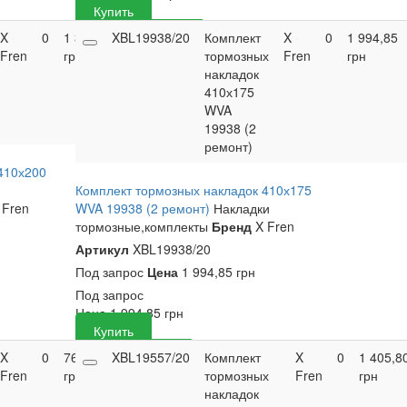
Купить
X
0
1 305,15
XBL19938/20
Купить
Комплект
X
0
1 994,85
Fren
грн
тормозных
Fren
грн
накладок
410х175
WVA
19938 (2
ремонт)
410х200
Комплект тормозных накладок 410х175
 Fren
WVA 19938 (2 ремонт)
Накладки
тормозные,комплекты
Бренд
X Fren
Артикул
XBL19938/20
Под запрос
Цена
1 994,85 грн
Под запрос
Цена
1 994,85
грн
Купить
X
0
762,85
XBL19557/20
Купить
Комплект
X
0
1 405,8
Fren
грн
тормозных
Fren
грн
накладок