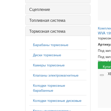
Сцепление
Топливная система
Комплек
Тормозная система
WVA 199
тормоз
Артику
Барабаны тормозные
Под за
Диски тормозные
Под зап
Цена
1 
Камеры тормозные
Купи
X
Клапаны электромагнитные
Колодки тормозные
барабанные
Колодки тормозные дисковые
Краны пневмосистемы