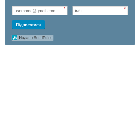
*
*
Підписатися
Надано SendPulse