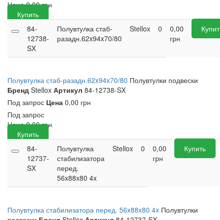
Цена
0,00
грн
Купить
84-
Полувтулка стаб-
Stellox
0
0,00
Купит
12738-
разадн.62x94x70/80
грн
SX
Полувтулка стаб-разадн.62x94x70/80
Полувтулки подвески
Бренд
Stellox
Артикул
84-12738-SX
Под запрос
Цена
0,00 грн
Под запрос
Цена
0,00
грн
Купить
84-
Полувтулка
Stellox
0
0,00
Купить
12737-
стабилизатора
грн
SX
перед.
56x88x80 4x
Полувтулка стабилизатора перед. 56x88x80 4x
Полувтулки
подвески
Бренд
Stellox
Артикул
84-12737-SX