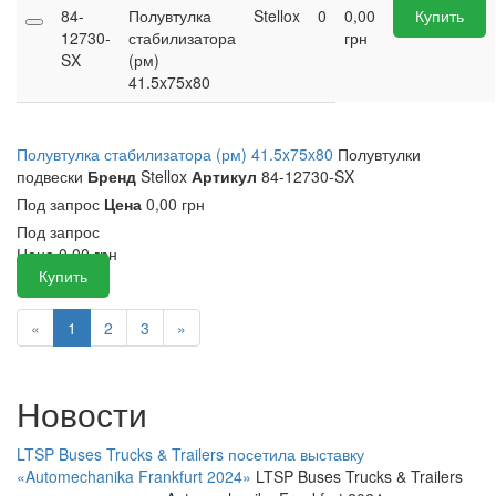
84-
Полувтулка
Stellox
0
0,00
Купить
12730-
стабилизатора
грн
SX
(рм)
41.5x75x80
Полувтулка стабилизатора (рм) 41.5x75x80
Полувтулки
подвески
Бренд
Stellox
Артикул
84-12730-SX
Под запрос
Цена
0,00 грн
Под запрос
Цена
0,00
грн
Купить
«
1
2
3
»
Новости
LTSP Buses Trucks & Trailers посетила выставку
«Automechanika Frankfurt 2024»
LTSP Buses Trucks & Trailers