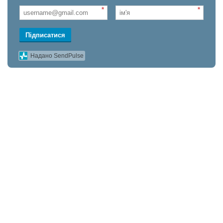
*
*
Підписатися
Надано SendPulse