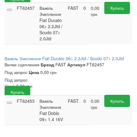
FT62457
Важіль
FAST
0
0,00
Купить
Зчеплення
грн
Fiat Ducato
06> 2.2Jtd /
Scudo 07>
2.0Jtd
Важіль Зчеплення Fiat Ducato 06> 2.2Jtd / Scudo 07> 2.0Jtd
Вилки сцепления
Бренд
FAST
Артикул
FT62457
Под запрос
Цена
0,00 грн
Под запрос
Цена
0,00
грн
Купить
FT62453
Важіль
FAST
0
0,00
Купить
Зчеплення
грн
Fiat Doblo
09> 1.4 16V