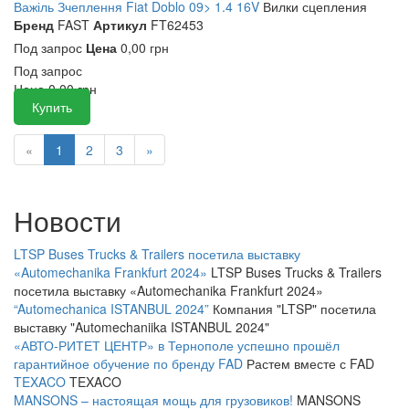
Важіль Зчеплення Fiat Doblo 09> 1.4 16V
Вилки сцепления
Бренд
FAST
Артикул
FT62453
Под запрос
Цена
0,00 грн
Под запрос
Цена
0,00
грн
Купить
«
1
2
3
»
Новости
LTSP Buses Trucks & Trailers посетила выставку
«Automechanika Frankfurt 2024»
LTSP Buses Trucks & Trailers
посетила выставку «Automechanika Frankfurt 2024»
“Automechanica ISTANBUL 2024”
Компания "LTSP" посетила
выставку "Automechaniika ISTANBUL 2024"
«АВТО-РИТЕТ ЦЕНТР» в Тернополе успешно прошёл
гарантийное обучение по бренду FAD
Растем вместе с FAD
TEXACO
TEXACO
MANSONS – настоящая мощь для грузовиков!
MANSONS