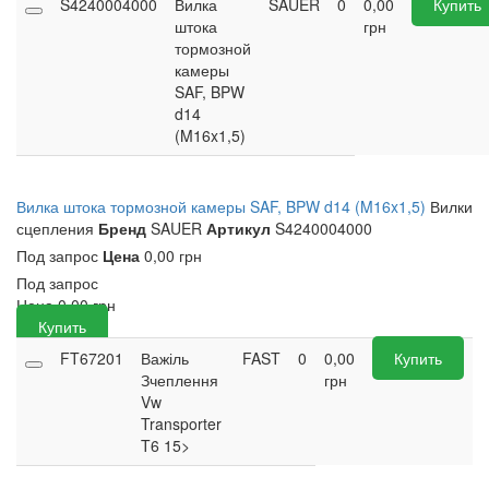
S4240004000
Вилка
SAUER
0
0,00
Купить
штока
грн
тормозной
камеры
SAF, BPW
d14
(M16x1,5)
Вилка штока тормозной камеры SAF, BPW d14 (M16x1,5)
Вилки
сцепления
Бренд
SAUER
Артикул
S4240004000
Под запрос
Цена
0,00 грн
Под запрос
Цена
0,00
грн
Купить
FT67201
Важіль
FAST
0
0,00
Купить
Зчеплення
грн
Vw
Transporter
T6 15>