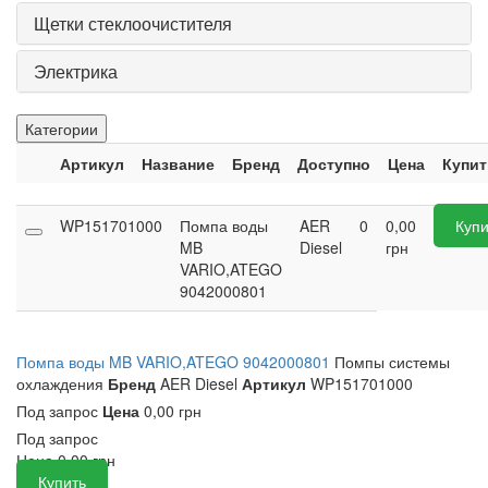
Щетки стеклоочистителя
Электрика
Категории
Артикул
Название
Бренд
Доступно
Цена
Купит
WP151701000
Помпа воды
AER
0
0,00
Купи
MB
Diesel
грн
VARIO,ATEGO
9042000801
Помпа воды MB VARIO,ATEGO 9042000801
Помпы системы
охлаждения
Бренд
AER Diesel
Артикул
WP151701000
Под запрос
Цена
0,00 грн
Под запрос
Цена
0,00
грн
Купить