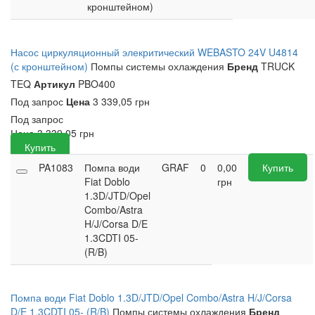
кронштейном)
Насос циркуляционный элекритический WEBASTO 24V U4814
(с кронштейном)
Помпы системы охлаждения
Бренд
TRUCK
TEQ
Артикул
PBO400
Под запрос
Цена
3 339,05 грн
Под запрос
Цена
3 339,05
грн
Купить
PA1083
Помпа води
GRAF
0
0,00
Купить
Fiat Doblo
грн
1.3D/JTD/Opel
Combo/Astra
H/J/Corsa D/E
1.3CDTI 05-
(R/B)
Помпа води Fiat Doblo 1.3D/JTD/Opel Combo/Astra H/J/Corsa
D/E 1.3CDTI 05- (R/B)
Помпы системы охлаждения
Бренд