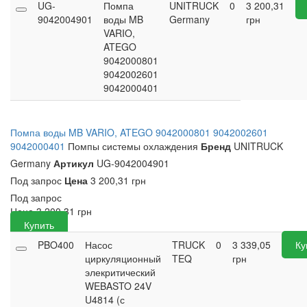
UG-
Помпа
UNITRUCK
0
3 200,31
9042004901
воды MB
Germany
грн
VARIO,
ATEGO
9042000801
9042002601
9042000401
Помпа воды MB VARIO, ATEGO 9042000801 9042002601
9042000401
Помпы системы охлаждения
Бренд
UNITRUCK
Germany
Артикул
UG-9042004901
Под запрос
Цена
3 200,31 грн
Под запрос
Цена
3 200,31
грн
Купить
PBO400
Насос
TRUCK
0
3 339,05
Ку
циркуляционный
TEQ
грн
элекритический
WEBASTO 24V
U4814 (с