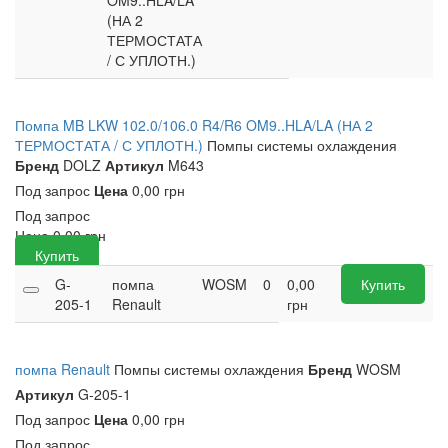
OM9..HLA/LA
(НА 2
ТЕРМОСТАТА
/ С УПЛОТН.)
Помпа MB LKW 102.0/106.0 R4/R6 OM9..HLA/LA (НА 2
ТЕРМОСТАТА / С УПЛОТН.)
Помпы системы охлаждения
Бренд
DOLZ
Артикул
M643
Под запрос
Цена
0,00 грн
Под запрос
Цена
0,00
грн
Купить
G-
помпа
WOSM
0
0,00
Купить
205-1
Renault
грн
помпа Renault
Помпы системы охлаждения
Бренд
WOSM
Артикул
G-205-1
Под запрос
Цена
0,00 грн
Под запрос