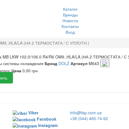
Каталог
Бренды
Новости
Контакты
Вход
OM9..HLA/LA (НА 2 ТЕРМОСТАТА / С УПЛОТН.)
 MB LKW 102.0/106.0 R4/R6 OM9..HLA/LA (НА 2 ТЕРМОСТАТА / С
ы системы охлаждения
Бренд
DOLZ
Артикул
M643
запрос
Цена
0,00 грн
пить
Viber
info@ltsp.com.ua
+38 (044) 465-74-62
Facebook
Instagram