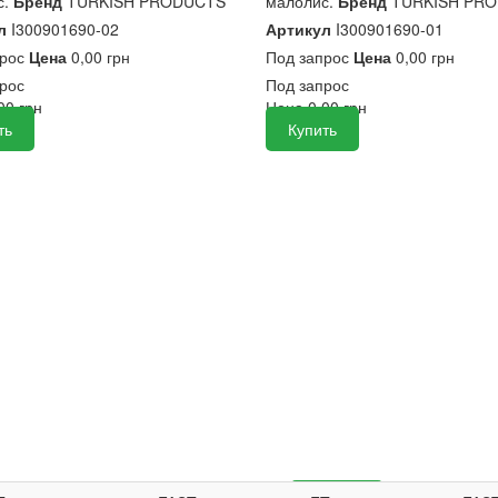
.
Бренд
TURKISH PRODUCTS
малолис.
Бренд
TURKISH PR
л
I300901690-02
Артикул
I300901690-01
прос
Цена
0,00 грн
Под запрос
Цена
0,00 грн
рос
Под запрос
,00
грн
Цена
0,00
грн
ть
Купить