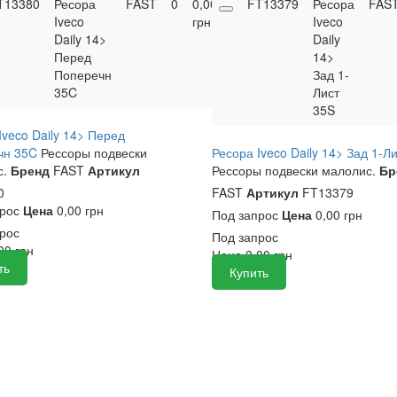
T13380
Ресора
FAST
0
0,00
FT13379
Купить
Ресора
FAS
Iveco
грн
Iveco
Daily 14>
Daily
Перед
14>
Поперечн
Зад 1-
35C
Лист
35S
Iveco Daily 14> Перед
чн 35C
Рессоры подвески
Ресора Iveco Daily 14> Зад 1-Л
.
Бренд
FAST
Артикул
Рессоры подвески малолис.
Бр
0
FAST
Артикул
FT13379
прос
Цена
0,00 грн
Под запрос
Цена
0,00 грн
рос
Под запрос
,00
грн
Цена
0,00
грн
ть
Купить