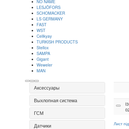
NO NAME
LESJÖFORS
SCHOMACKER
LS GERMANY
FAST
WST
Celikyay
TURKISH PRODUCTS
Stellox
SAMPA
Gigant
Weweler
MAN
Аксессуары
Выхлопная система
I
0
ГСМ
Лист пі
Датчики