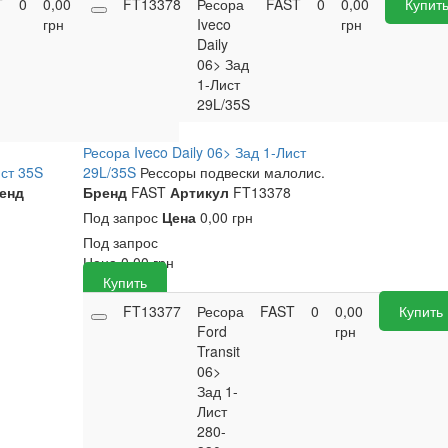
T
0
0,00
Купить
FT13378
Ресора
FAST
0
0,00
Купит
грн
Iveco
грн
Daily
06> Зад
1-Лист
29L/35S
Ресора Iveco Daily 06> Зад 1-Лист
ист 35S
29L/35S
Рессоры подвески малолис.
енд
Бренд
FAST
Артикул
FT13378
Под запрос
Цена
0,00 грн
Под запрос
Цена
0,00
грн
Купить
FT13377
Ресора
FAST
0
0,00
Купить
Ford
грн
Transit
06>
Зад 1-
Лист
280-