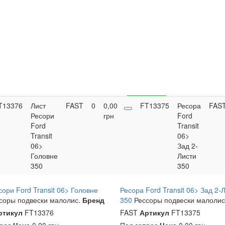
T13376
Лист
FAST
0
0,00
Купить
FT13375
Ресора
FAS
Ресори
грн
Ford
Ford
Transit
Transit
06>
06>
Зад 2-
Головне
Листи
350
350
сори Ford Transit 06> Головне
Ресора Ford Transit 06> Зад 2-
соры подвески малолис.
Бренд
350
Рессоры подвески малолис
ртикул
FT13376
FAST
Артикул
FT13375
прос
Цена
0,00 грн
Под запрос
Цена
0,00 грн