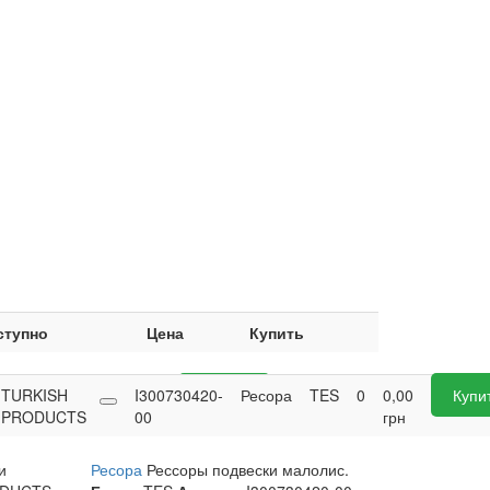
ступно
Цена
Купить
TURKISH
0
0,00
I300730420-
Купить
Ресора
TES
0
0,00
Купи
PRODUCTS
грн
00
грн
и
Ресора
Рессоры подвески малолис.