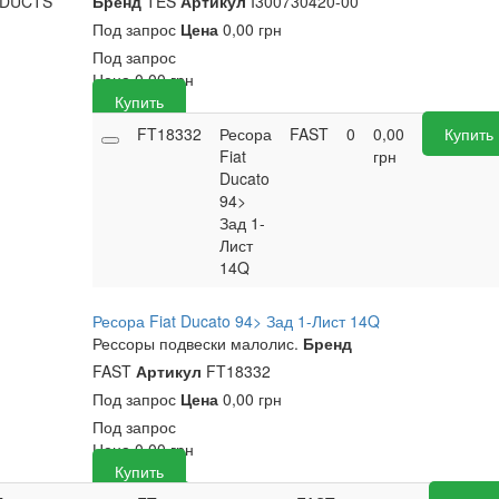
ODUCTS
Бренд
TES
Артикул
I300730420-00
Под запрос
Цена
0,00 грн
Под запрос
Цена
0,00
грн
Купить
FT18332
Ресора
FAST
0
0,00
Купить
Fiat
грн
Ducato
94>
Зад 1-
Лист
14Q
Ресора Fiat Ducato 94> Зад 1-Лист 14Q
Рессоры подвески малолис.
Бренд
FAST
Артикул
FT18332
Под запрос
Цена
0,00 грн
Под запрос
Цена
0,00
грн
Купить