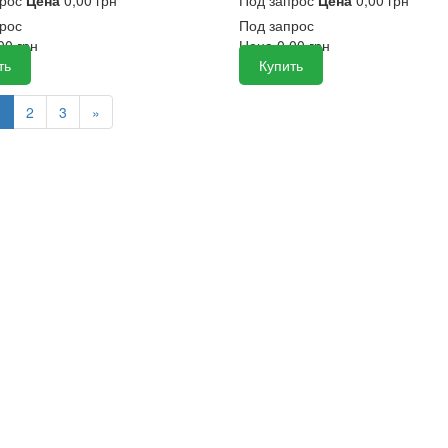
рос
Под запрос
,00
грн
Цена
0,00
грн
ть
Купить
1
2
3
»