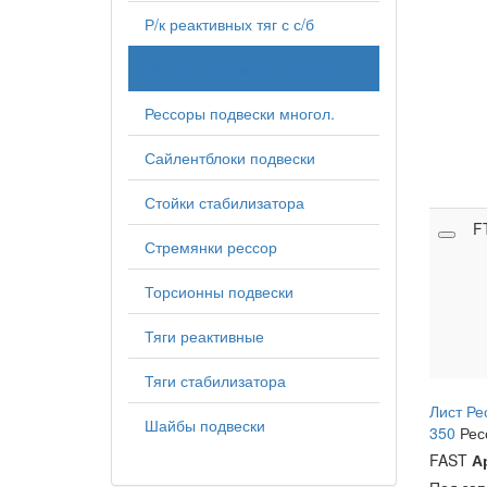
Р/к реактивных тяг с с/б
Рессоры подвески малолис.
Рессоры подвески многол.
Сайлентблоки подвески
Стойки стабилизатора
F
Стремянки рессор
Торсионны подвески
Тяги реактивные
Тяги стабилизатора
Лист Ре
Шайбы подвески
350
Рес
FAST
А
Под за