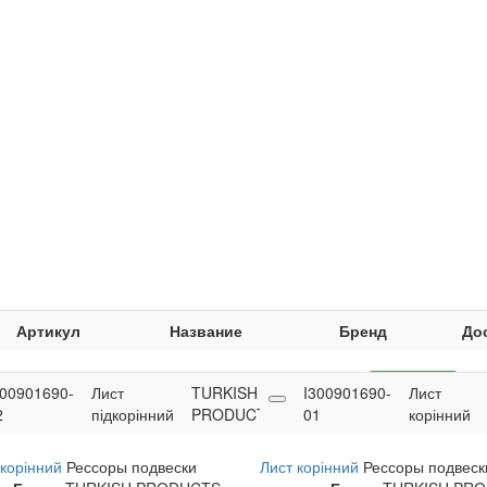
Артикул
Название
Бренд
До
300901690-
Лист
TURKISH
0
I300901690-
0,00
Купить
Лист
2
підкорінний
PRODUCTS
01
грн
корінний
дкорінний
Рессоры подвески
Лист корінний
Рессоры подвеск