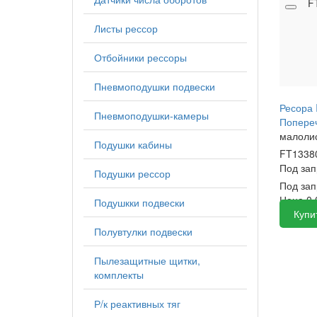
F
Листы рессор
Отбойники рессоры
Пневмоподушки подвески
Ресора 
Пневмоподушки-камеры
Попере
малолис
Подушки кабины
FT1338
Под за
Подушки рессор
Под зап
Цена
0
Подушкки подвески
Купи
Полувтулки подвески
Пылезащитные щитки,
комплекты
Р/к реактивных тяг