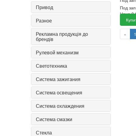
Привод
Под зап
Цена
0
Купи
Разное
Рекламна продукція до
«
брендів
Рулевой механизм
Светотехника
Система зажигания
Система освещения
Система охлаждения
Система смазки
Стекла