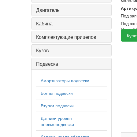
малолис
Артику
Двигатель
Под за
Кабина
Под зап
Цена
0
Купи
Комплектующие прицепов
Кузов
Подвеска
Амортизаторы подвески
Болты подвески
Втулки подвески
Датчики уровня
пневмоподвески
Датчики числа оборотов