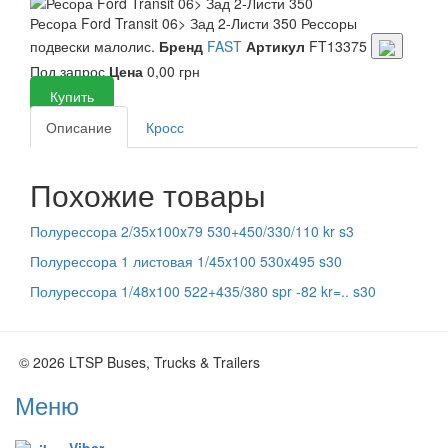
Ресора Ford Transit 06> Зад 2-Листи 350
Рессоры
подвески малолис.
Бренд
FAST
Артикул
FT13375
Под запрос
Цена
0,00 грн
Купить
Описание
Кросс
Похожие товары
Полурессора 2/35x100x79 530+450/330/110 kr s3
Полурессора 1 листовая 1/45x100 530x495 s30
Полурессора 1/48x100 522+435/380 spr -82 kr=.. s30
© 2026 LTSP Buses, Trucks & Trailers
Меню
Viber