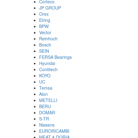
Corteco
JP GROUP
Orex
Elring
BPW
Vector
Reinhoch
Bosch
SEIN
FERSA Bearings
Hyundai
Contitech
KOYO
UC
Temsa
Alon
METELLI
BERU
DOMAR
S-TR
Nissens
EURORICAMBI
MEAT & DORIA