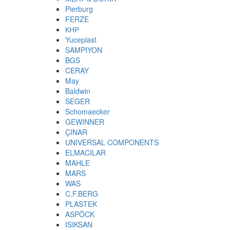
Pierburg
FERZE
КНР
Yuceplast
SAMPIYON
BGS
CERAY
May
Baldwin
SEGER
Schomaecker
GEWINNER
ÇINAR
UNIVERSAL COMPONENTS
ELMACILAR
MAHLE
MARS
WAS
C.F.BERG
PLASTEK
ASPÖCK
ISIKSAN