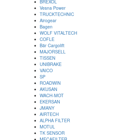
BREXOL
Vesna Power
TRUCKTECHNIC
Airogear
Bagen
WOLF VITALTECH
COFLE
Bär Cargolift
MAJORSELL
TISSEN
UNIBRAKE
VAICO
SP
ROADWIN
AKUSAN
WACH-MOT
EKERSAN
JMANY
AIRTECH
ALPHA FILTER
MOTUL
TK SENSOR
MECAFILTER