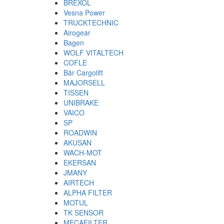
BREXOL
Vesna Power
TRUCKTECHNIC
Airogear
Bagen
WOLF VITALTECH
COFLE
Bär Cargolift
MAJORSELL
TISSEN
UNIBRAKE
VAICO
SP
ROADWIN
AKUSAN
WACH-MOT
EKERSAN
JMANY
AIRTECH
ALPHA FILTER
MOTUL
TK SENSOR
MECAFILTER