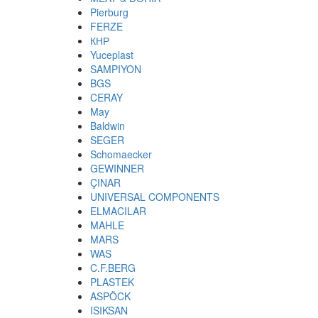
Pierburg
FERZE
КНР
Yuceplast
SAMPIYON
BGS
CERAY
May
Baldwin
SEGER
Schomaecker
GEWINNER
ÇINAR
UNIVERSAL COMPONENTS
ELMACILAR
MAHLE
MARS
WAS
C.F.BERG
PLASTEK
ASPÖCK
ISIKSAN