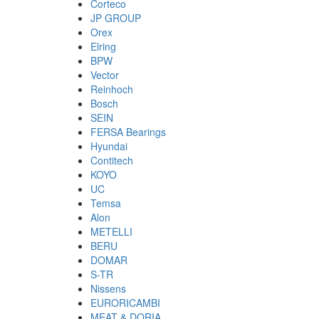
Corteco
JP GROUP
Orex
Elring
BPW
Vector
Reinhoch
Bosch
SEIN
FERSA Bearings
Hyundai
Contitech
KOYO
UC
Temsa
Alon
METELLI
BERU
DOMAR
S-TR
Nissens
EURORICAMBI
MEAT & DORIA