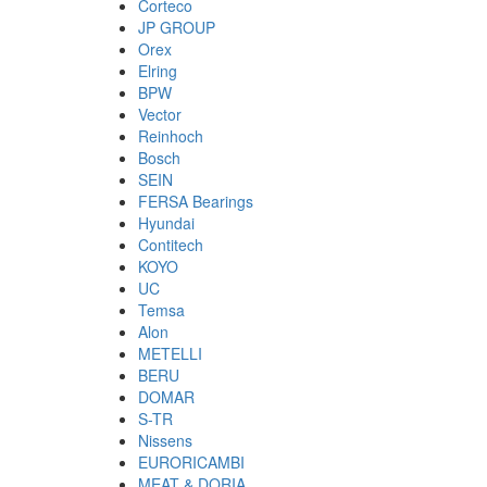
Corteco
JP GROUP
Orex
Elring
BPW
Vector
Reinhoch
Bosch
SEIN
FERSA Bearings
Hyundai
Contitech
KOYO
UC
Temsa
Alon
METELLI
BERU
DOMAR
S-TR
Nissens
EURORICAMBI
MEAT & DORIA