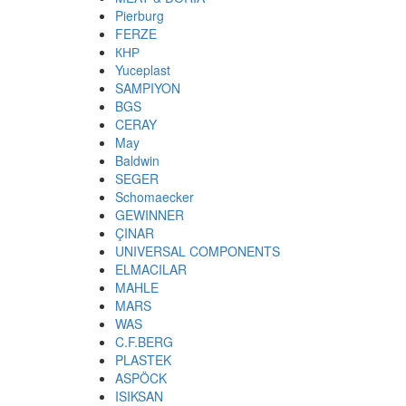
Pierburg
FERZE
КНР
Yuceplast
SAMPIYON
BGS
CERAY
May
Baldwin
SEGER
Schomaecker
GEWINNER
ÇINAR
UNIVERSAL COMPONENTS
ELMACILAR
MAHLE
MARS
WAS
C.F.BERG
PLASTEK
ASPÖCK
ISIKSAN