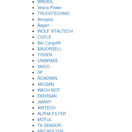
BREXOL
Vesna Power
TRUCKTECHNIC
Airogear
Bagen
WOLF VITALTECH
COFLE
Bär Cargolift
MAJORSELL
TISSEN
UNIBRAKE
VAICO
SP
ROADWIN
AKUSAN
WACH-MOT
EKERSAN
JMANY
AIRTECH
ALPHA FILTER
MOTUL
TK SENSOR
MECAFILTER