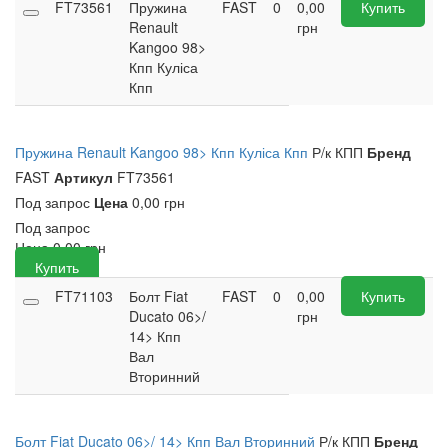
FT73561
Пружина
FAST
0
0,00
Купить
Renault
грн
Kangoo 98>
Кпп Куліса
Кпп
Пружина Renault Kangoo 98> Кпп Куліса Кпп
Р/к КПП
Бренд
FAST
Артикул
FT73561
Под запрос
Цена
0,00 грн
Под запрос
Цена
0,00
грн
Купить
FT71103
Болт Fiat
FAST
0
0,00
Купить
Ducato 06>/
грн
14> Кпп
Вал
Вторинний
Болт Fiat Ducato 06>/ 14> Кпп Вал Вторинний
Р/к КПП
Бренд