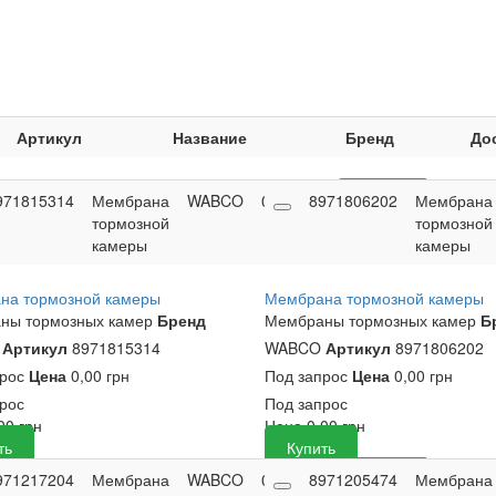
Артикул
Название
Бренд
До
971815314
Мембрана
WABCO
0
0,00
8971806202
Купить
Мембрана
тормозной
грн
тормозной
камеры
камеры
на тормозной камеры
Мембрана тормозной камеры
ны тормозных камер
Бренд
Мембраны тормозных камер
Б
O
Артикул
8971815314
WABCO
Артикул
8971806202
прос
Цена
0,00 грн
Под запрос
Цена
0,00 грн
рос
Под запрос
,00
грн
Цена
0,00
грн
ть
Купить
971217204
Мембрана
WABCO
0
0,00
8971205474
Купить
Мембрана