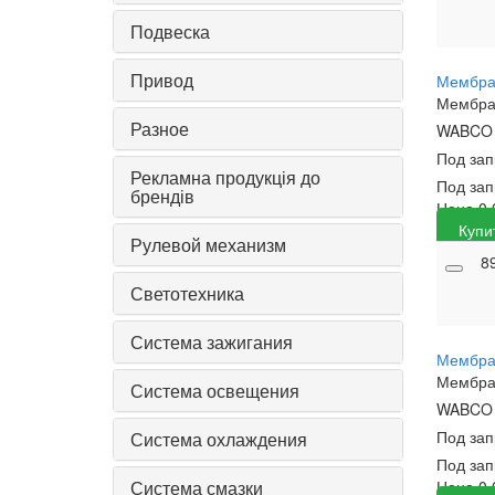
Подвеска
Привод
Мембра
Мембра
Разное
WABC
Под за
Рекламна продукція до
Под зап
брендів
Цена
0
Купи
Рулевой механизм
8
Светотехника
Система зажигания
Мембра
Мембра
Система освещения
WABC
Под за
Система охлаждения
Под зап
Система смазки
Цена
0