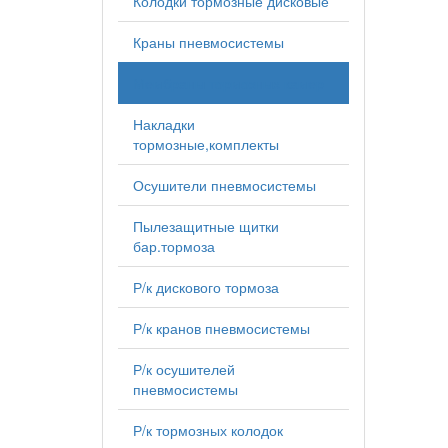
Колодки тормозные дисковые
Краны пневмосистемы
Мембраны тормозных камер
Накладки
тормозные,комплекты
Осушители пневмосистемы
Пылезащитные щитки
бар.тормоза
Р/к дискового тормоза
Р/к кранов пневмосистемы
Р/к осушителей
пневмосистемы
Р/к тормозных колодок