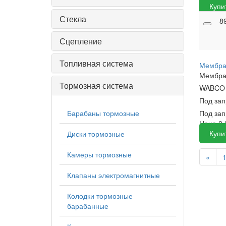
Купи
Стекла
8
Сцепление
Топливная система
Мембра
Мембра
Тормозная система
WABC
Под за
Барабаны тормозные
Под зап
Цена
0
Купи
Диски тормозные
Камеры тормозные
«
Клапаны электромагнитные
Колодки тормозные
барабанные