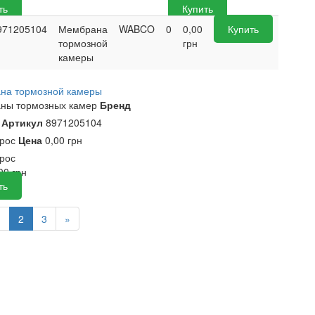
ть
Купить
971205104
Мембрана
WABCO
0
0,00
Купить
тормозной
грн
камеры
на тормозной камеры
ны тормозных камер
Бренд
O
Артикул
8971205104
прос
Цена
0,00 грн
рос
,00
грн
ть
1
2
3
»