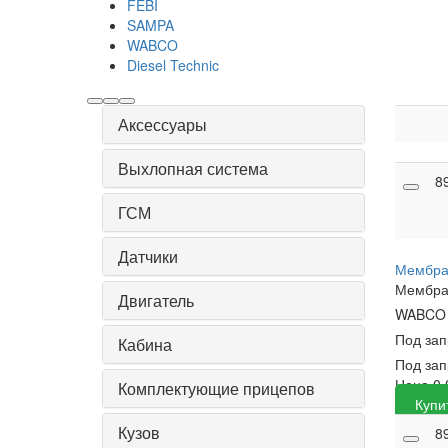
FEBI
SAMPA
WABCO
Diesel Technic
Аксессуары
Выхлопная система
8
ГСМ
Датчики
Мембра
Мембра
Двигатель
WABC
Под за
Кабина
Под зап
Цена
0
Комплектующие прицепов
Купи
Кузов
8