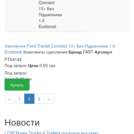
Connect
13> Без
Підшипника
1.0
Ecoboost
Зчеплення Ford Transit Connect 13> Без Підшипника 1.0
Ecoboost
Комплекты сцепления
Бренд
FAST
Артикул
FT64142
Под запрос
Цена
0,00 грн
Под запрос
Цена
0,00
грн
Купить
«
1
2
3
»
Новости
LTSP Buses Trucks & Trailers посетила выставку