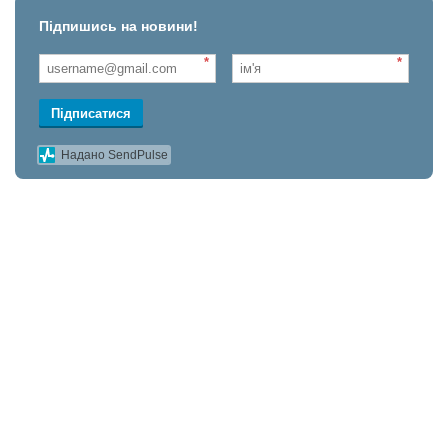
Підпишись на новини!
*
*
Підписатися
Надано SendPulse