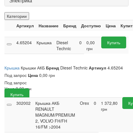
Электрика
Категории
Артикул
Название
Бренд
Доступно
Цена
Купит
4.65204
Крышка
Diesel
0
0,00
Купить
Technic
грн
Крышка
Крышки АКБ
Бренд
Diesel Technic
Артикул
4.65204
Под запрос
Цена
0,00 грн
Под запрос
Цена
0,00
грн
Купить
302002
Крышка АКБ
Orex
0
1 372,80
Ку
RENAULT
грн
MAGNUM/PREMIUM
2, VOLVO FH/FH
16/FM >2004