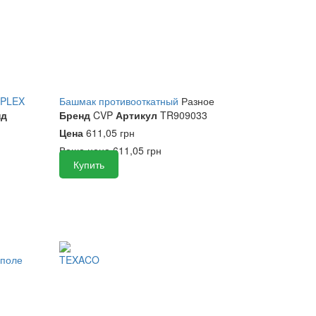
RPLEX
Башмак противооткатный
Разное
нд
Бренд
CVP
Артикул
TR909033
Цена
611,05 грн
Ваша цена
611,05 грн
Купить
поле
TEXACO