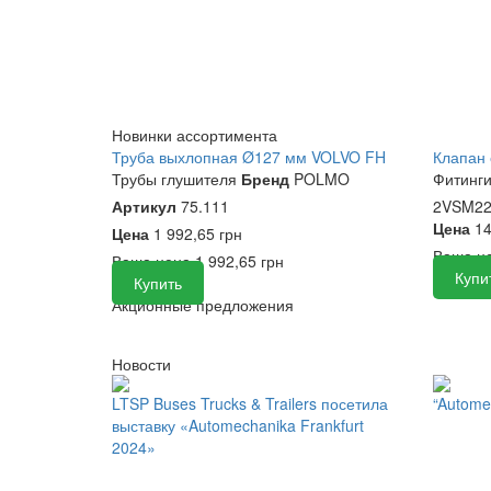
Новинки ассортимента
Труба выхлопная Ø127 мм VOLVO FH
Клапан 
Трубы глушителя
Бренд
POLMO
Фитинг
Артикул
75.111
2VSM22
Цена
14
Цена
1 992,65 грн
Ваша ц
Ваша цена
1 992,65 грн
Купи
Купить
Акционные предложения
Новости
LTSP Buses Trucks & Trailers посетила
“Autome
выставку «Automechanika Frankfurt
2024»