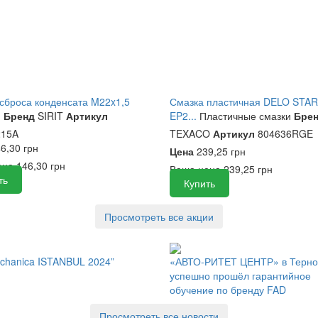
сброса конденсата M22x1,5
Смазка пластичная DELO STA
и
Бренд
SIRIT
Артикул
EP2...
Пластичные смазки
Бре
15A
TEXACO
Артикул
804636RGE
6,30 грн
Цена
239,25 грн
ена
146,30 грн
Ваша цена
239,25 грн
ть
Купить
Просмотреть все акции
chanica ISTANBUL 2024”
«АВТО-РИТЕТ ЦЕНТР» в Терно
успешно прошёл гарантийное
обучение по бренду FAD
Просмотреть все новости