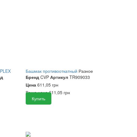
RPLEX
Башмак противооткатный
Разное
нд
Бренд
CVP
Артикул
TR909033
Цена
611,05 грн
Ваша цена
611,05 грн
Купить