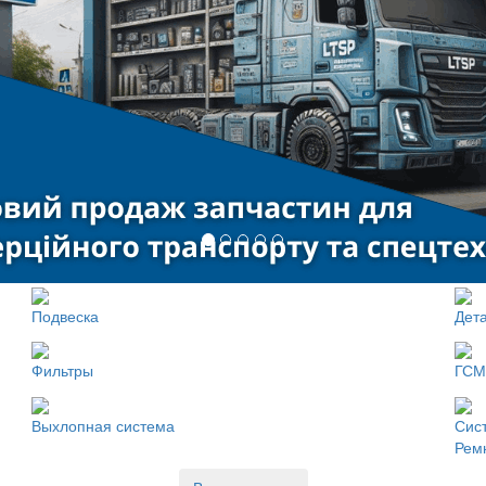
Подвеска
Дета
Фильтры
ГСМ
Выхлопная система
Сис
Рем