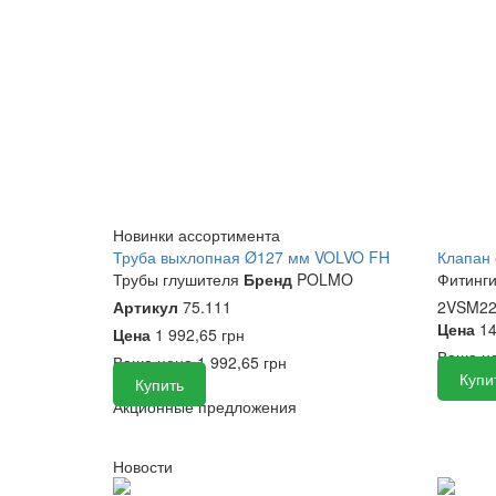
Новинки ассортимента
Труба выхлопная Ø127 мм VOLVO FH
Клапан 
Трубы глушителя
Бренд
POLMO
Фитинг
Артикул
75.111
2VSM22
Цена
14
Цена
1 992,65 грн
Ваша ц
Ваша цена
1 992,65 грн
Купи
Купить
Акционные предложения
Новости