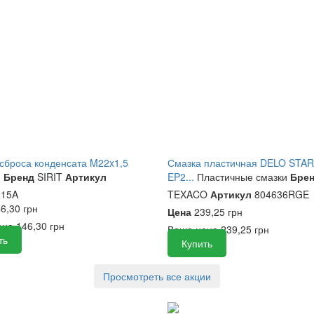
сброса конденсата M22x1,5
Смазка пластичная DELO STA
и
Бренд
SIRIT
Артикул
EP2...
Пластичные смазки
Бре
15A
TEXACO
Артикул
804636RGE
6,30 грн
Цена
239,25 грн
ена
146,30 грн
Ваша цена
239,25 грн
ть
Купить
Просмотреть все акции