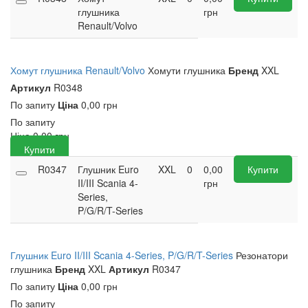
глушника
грн
Renault/Volvo
Хомут глушника Renault/Volvo
Хомути глушника
Бренд
XXL
Артикул
R0348
По запиту
Ціна
0,00 грн
По запиту
Ціна
0,00
грн
Купити
R0347
Глушник Euro
XXL
0
0,00
Купити
II/III Scania 4-
грн
Series,
P/G/R/T-Series
Глушник Euro II/III Scania 4-Series, P/G/R/T-Series
Резонатори
глушника
Бренд
XXL
Артикул
R0347
По запиту
Ціна
0,00 грн
По запиту