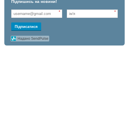
Підпишись на новини!
*
*
Підписатися
Надано SendPulse