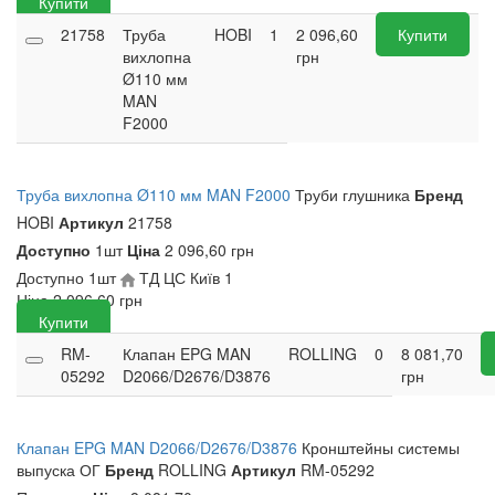
Купити
21758
Труба
HOBI
1
2 096,60
Купити
вихлопна
грн
Ø110 мм
MAN
F2000
Труба вихлопна Ø110 мм MAN F2000
Труби глушника
Бренд
HOBI
Артикул
21758
Доступно
1шт
Ціна
2 096,60 грн
Доступно
1шт
ТД ЦС Київ
1
Ціна
2 096,60
грн
Купити
RM-
Клапан EPG MAN
ROLLING
0
8 081,70
05292
D2066/D2676/D3876
грн
Клапан EPG MAN D2066/D2676/D3876
Кронштейны системы
выпуска ОГ
Бренд
ROLLING
Артикул
RM-05292