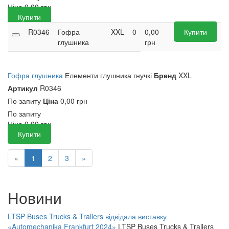
Ціна
0,00
грн
Купити
R0346
Гофра
XXL
0
0,00
Купити
глушника
грн
Гофра глушника
Елементи глушника гнучкі
Бренд
XXL
Артикул
R0346
По запиту
Ціна
0,00 грн
По запиту
Ціна
0,00
грн
Купити
«
1
2
3
»
Новини
LTSP Buses Trucks & Trailers відвідала виставку
«Automechanika Frankfurt 2024»
LTSP Buses Trucks & Trailers