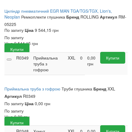
Циліндр пневматичний EGR MAN TGA/TGS/TGX, Lion's,
Neoplan
Ремкоплекти глушника
Бренд
ROLLING
Артикул
RM-
05225
По запиту
Ціна
9 544,15 грн
По запиту
Ціна
9 544,15
грн
Купити
R0349
Приймальна
XXL
0
0,00
Купити
труба з
грн
гофрою
Приймальна труба з гофрою
Труби глушника
Бренд
XXL
Артикул
R0349
По запиту
Ціна
0,00 грн
По запиту
Ціна
0,00
грн
Купити
R0348
Хомут
XXL
0
0,00
Купити