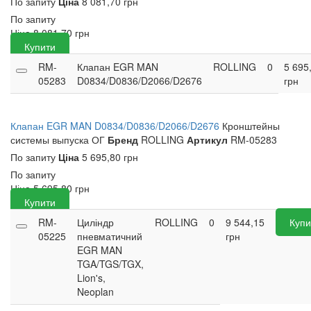
По запиту
Ціна
8 081,70 грн
По запиту
Ціна
8 081,70
грн
Купити
RM-
Клапан EGR MAN
ROLLING
0
5 695
05283
D0834/D0836/D2066/D2676
грн
Клапан EGR MAN D0834/D0836/D2066/D2676
Кронштейны
системы выпуска ОГ
Бренд
ROLLING
Артикул
RM-05283
По запиту
Ціна
5 695,80 грн
По запиту
Ціна
5 695,80
грн
Купити
RM-
Циліндр
ROLLING
0
9 544,15
Купи
05225
пневматичний
грн
EGR MAN
TGA/TGS/TGX,
Lion's,
Neoplan