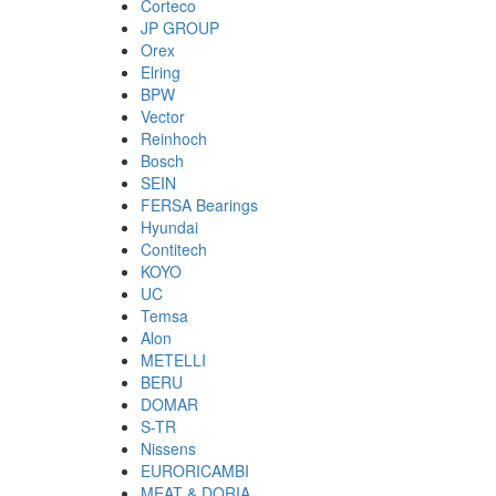
Corteco
JP GROUP
Orex
Elring
BPW
Vector
Reinhoch
Bosch
SEIN
FERSA Bearings
Hyundai
Contitech
KOYO
UC
Temsa
Alon
METELLI
BERU
DOMAR
S-TR
Nissens
EURORICAMBI
MEAT & DORIA