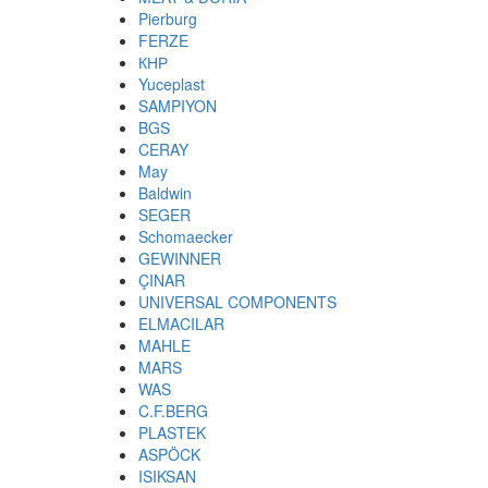
Pierburg
FERZE
КНР
Yuceplast
SAMPIYON
BGS
CERAY
May
Baldwin
SEGER
Schomaecker
GEWINNER
ÇINAR
UNIVERSAL COMPONENTS
ELMACILAR
MAHLE
MARS
WAS
C.F.BERG
PLASTEK
ASPÖCK
ISIKSAN