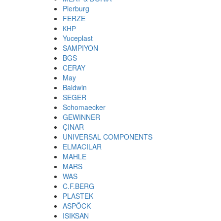
Pierburg
FERZE
КНР
Yuceplast
SAMPIYON
BGS
CERAY
May
Baldwin
SEGER
Schomaecker
GEWINNER
ÇINAR
UNIVERSAL COMPONENTS
ELMACILAR
MAHLE
MARS
WAS
C.F.BERG
PLASTEK
ASPÖCK
ISIKSAN