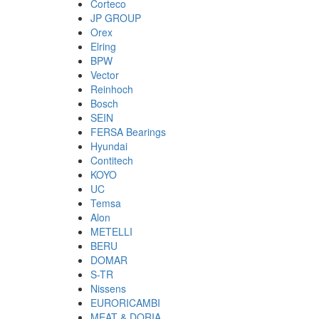
Corteco
JP GROUP
Orex
Elring
BPW
Vector
Reinhoch
Bosch
SEIN
FERSA Bearings
Hyundai
Contitech
KOYO
UC
Temsa
Alon
METELLI
BERU
DOMAR
S-TR
Nissens
EURORICAMBI
MEAT & DORIA