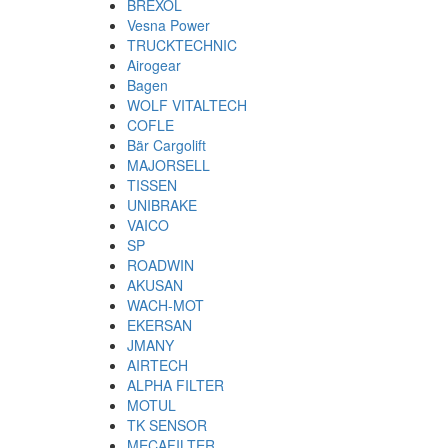
BREXOL
Vesna Power
TRUCKTECHNIC
Airogear
Bagen
WOLF VITALTECH
COFLE
Bär Cargolift
MAJORSELL
TISSEN
UNIBRAKE
VAICO
SP
ROADWIN
AKUSAN
WACH-MOT
EKERSAN
JMANY
AIRTECH
ALPHA FILTER
MOTUL
TK SENSOR
MECAFILTER