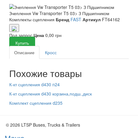
Зчеплення Vw Transporter T5 03> З Підшипником
Комплекты сцепления
Бренд
FAST
Артикул
FT64162
Под запрос
Цена
0,00 грн
Купить
Описание
Кросс
Похожие товары
К-кт сцепления d430 n24
К-кт сцепления d430 корзина,подш.,диск
Комплект сцепления d235
© 2026 LTSP Buses, Trucks & Trailers
Меню