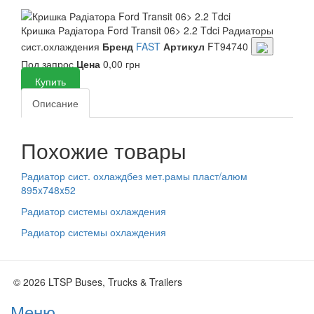
Кришка Радіатора Ford Transit 06> 2.2 Tdci
Радиаторы
сист.охлаждения
Бренд
FAST
Артикул
FT94740
Под запрос
Цена
0,00 грн
Купить
Описание
Похожие товары
Радиатор сист. охлаждбез мет.рамы пласт/алюм
895x748x52
Радиатор системы охлаждения
Радиатор системы охлаждения
© 2026 LTSP Buses, Trucks & Trailers
Меню