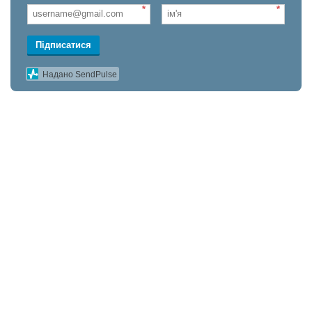
*
*
Підписатися
Надано SendPulse