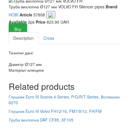
Труба вихлопна Ø127 мм VOLVO FH
Silencer pipes
Brand
HOBI
Article
57808
Available
2ps
Price
823.90 UAH
Buy
Description
Cross
Технічні дані:
Діаметр Ø127 мм
Матеріал алюцинк
Related products
Глушник Euro III Scania 4-Series, P/G/R/T-Series, Волжанин
6270
Глушник Euro III Volvo FH12/16, FM7/9/12, FH/FM
Труба вихлопна DAF CF85, XF105