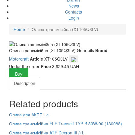
News
Contacts
Login
Home
Олива трансмісійна (XT105Q3LV)
Олива трансмісійна (XT105Q3LV)
Gear oils
Brand
Motorcraft
Article
XT105Q3LV
Under the order
Price
3,629.45 UAH
Buy
Description
Related products
Олива для АКПП 1л
Олива трансмісійна ELF Tranself TYP B 80W-90 (130088)
Олива трансмісійна ATF Dexron IIІ /1L