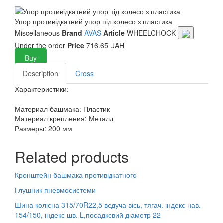
Упор противідкатний упор під колесо з пластика
Miscellaneous
Brand
AVAS
Article
WHEELCHOCK
Under the order
Price
716.65 UAH
Buy
Description
Cross
Характеристики:
Материал башмака: Пластик
Материал крепления: Металл
Размеры: 200 мм
Related products
Кронштейн башмака противідкатного
Глушник пневмосистеми
Шина колісна 315/70R22,5 ведуча вісь, тягач. індекс нав.
154/150, індекс шв. L,посадковий діаметр 22