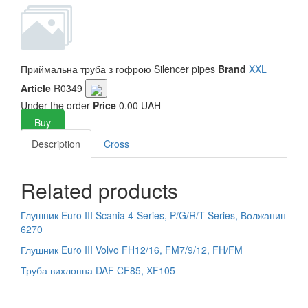
Приймальна труба з гофрою
Silencer pipes
Brand
XXL
Article
R0349
Under the order
Price
0.00 UAH
Buy
Description
Cross
Related products
Глушник Euro III Scania 4-Series, P/G/R/T-Series, Волжанин
6270
Глушник Euro III Volvo FH12/16, FM7/9/12, FH/FM
Труба вихлопна DAF CF85, XF105