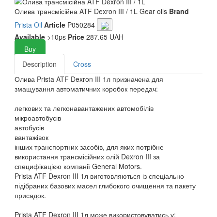
Олива трансмісійна ATF Dexron IIІ / 1L
Gear oils
Brand
Prista Oil
Article
P050284
Available
>10ps
Price
287.65 UAH
Buy
Description
Cross
Олива Prista ATF Dexron III 1л призначена для
змащування автоматичних коробок передач:
легкових та легконавантажених автомобілів
мікроавтобусів
автобусів
вантажівок
інших транспортних засобів, для яких потрібне
використання трансмісійних олій Dexron III за
специфікацією компанії General Motors.
Prista ATF Dexron III 1л виготовляються із спеціально
підібраних базових масел глибокого очищення та пакету
присадок.
Prista ATF Dexron III 1л може використовуватись у: