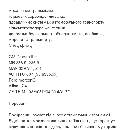
механічних трансмісіях
кермових сервопідсилювачах
гідравлічних системах автомобільного транспорту
сільськогосподарської техніки
дорожньо-будівельного обладнання та, особливо,
морського транспорту.
Специфікації
GM Dexron IIIH
MB 236.5, 236.9
MAN 339 V-1, Z-1
VOITH G 607 (55.6335.xx)
Ford merconÒ
Allison C4
ZF TE-ML 02F/03D/04D/14A/17C
Переваги
Прекрасний захист від зносу автоматичних трансмісій
Відмінна термоокислювальна стабільність, що гарантує
відсутність опадів та відкладень при збільшеному терміні